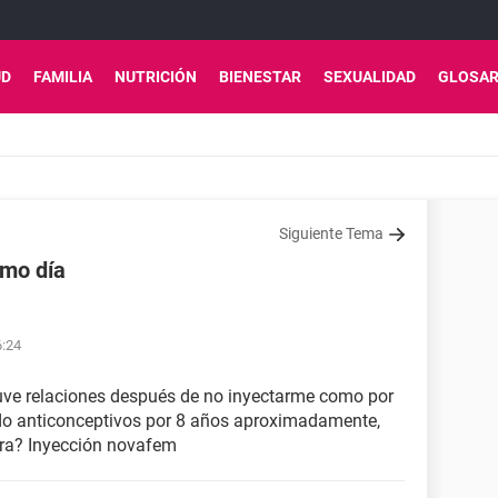
UD
FAMILIA
NUTRICIÓN
BIENESTAR
SEXUALIDAD
GLOSAR
Siguiente Tema
smo día
6:24
tuve relaciones después de no inyectarme como por
do anticonceptivos por 8 años aproximadamente,
era? Inyección novafem