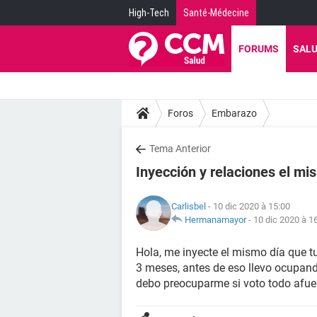
High-Tech
Santé-Médecine
FORUMS
SAL
Foros
Embarazo
Tema Anterior
Inyección y relaciones el mi
Carlisbel
- 10 dic 2020 à 15:00
Hermanamayor
-
10 dic 2020 à 1
Hola, me inyecte el mismo día que 
3 meses, antes de eso llevo ocupan
debo preocuparme si voto todo afu