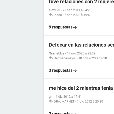
tuve relaciones con 2 mujere
alex123
-
27 sep 2011 à 04:25
Pisco
-
6 sep 2023 à 19:43
9 respuestas
Defecar en las relaciones se
Gracieblue
-
17 nov 2020 à 22:39
Hermanamayor
-
18 nov 2020 à 14:20
3 respuestas
me hice del 2 mientras tenia
girl
-
1 dic 2012 à 17:41
DRA. MARNET
-
1 dic 2012 à 20:30
2 respuestas