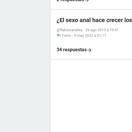
¿El sexo anal hace crecer lo
@flakissandrey
-
29 ago 2013 à 19:41
Fenix
-
9 may 2023 à 01:17
34 respuestas