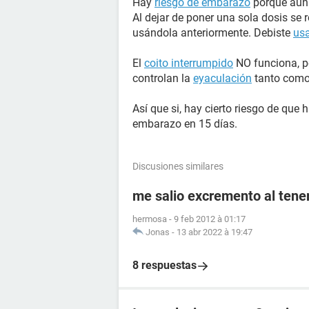
Hay
riesgo de embarazo
porque aún 
Al dejar de poner una sola dosis se 
usándola anteriormente. Debiste
usa
El
coito interrumpido
NO funciona, p
controlan la
eyaculación
tanto como
Así que si, hay cierto riesgo de qu
embarazo en 15 días.
Discusiones similares
me salio excremento al tener
hermosa
-
9 feb 2012 à 01:17
Jonas
-
13 abr 2022 à 19:47
8 respuestas