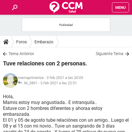
MENU
INICIO
FOROS
Foros
Embarazo
SALUD
Tema Anterior
Siguiente Tema
Tuve relaciones con 2 personas.
FAMILIA
mamaprimeriza
- 3 feb 2021 a las 20:05
NUTRICIÓN
M_2801 -
3 feb 2021 a las 22:51
Hola,
BIENESTAR
Mamis estoy muy angustiada.. E intranquila..
Estuve con 2 hombres diferentes y ahoraa estoy
SEXUALIDAD
embarazada.
El 01 y 05 de agosto tube relaciónes con un amigo.. Luego el
08 y el 15 con mi novio.. Tuve un sangrando de 3 días
GLOSARIO
apartir de 24 de agosto.. Y luego el 29 estuve de nuevo con