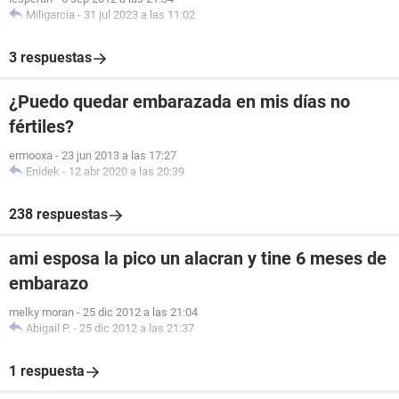
Miligarcia
-
31 jul 2023 a las 11:02
3 respuestas
¿Puedo quedar embarazada en mis días no
fértiles?
ermooxa
-
23 jun 2013 a las 17:27
Enidek
-
12 abr 2020 a las 20:39
238 respuestas
ami esposa la pico un alacran y tine 6 meses de
embarazo
melky moran
-
25 dic 2012 a las 21:04
Abigail P.
-
25 dic 2012 a las 21:37
1 respuesta