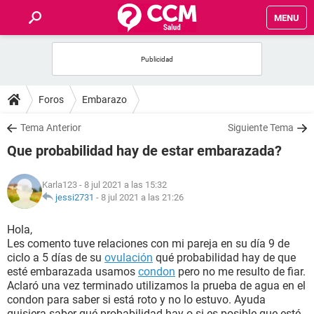
MENU
INICIO
FOROS
Foros
Embarazo
SALUD
Tema Anterior
Siguiente Tema
Que probabilidad hay de estar embarazada?
FAMILIA
Karla123
- 8 jul 2021 a las 15:32
NUTRICIÓN
jessi2731
-
8 jul 2021 a las 21:26
Hola,
BIENESTAR
Les comento tuve relaciones con mi pareja en su día 9 de
ciclo a 5 días de su
ovulación
qué probabilidad hay de que
SEXUALIDAD
esté embarazada usamos
condon
pero no me resulto de fiar.
Aclaró una vez terminado utilizamos la prueba de agua en el
condon para saber si está roto y no lo estuvo. Ayuda
GLOSARIO
quisiera saber qué probabilidad hay o si es posible que esté