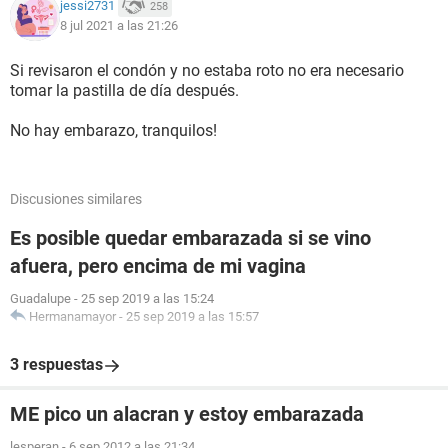
jessi2731
258
8 jul 2021 a las 21:26
Si revisaron el condón y no estaba roto no era necesario
tomar la pastilla de día después.
No hay embarazo, tranquilos!
Discusiones similares
Es posible quedar embarazada si se vino
afuera, pero encima de mi vagina
Guadalupe
-
25 sep 2019 a las 15:24
Hermanamayor
-
25 sep 2019 a las 15:57
3 respuestas
ME pico un alacran y estoy embarazada
lesperan
-
6 sep 2012 a las 21:34