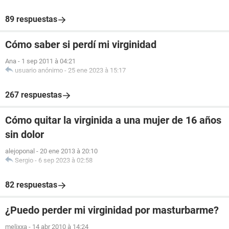
89 respuestas
Cómo saber si perdí mi virginidad
Ana
-
1 sep 2011 à 04:21
usuario anónimo
-
25 ene 2023 à 15:17
267 respuestas
Cómo quitar la virginida a una mujer de 16 años
sin dolor
alejoponal
-
20 ene 2013 à 20:10
Sergio
-
6 sep 2023 à 02:58
82 respuestas
¿Puedo perder mi virginidad por masturbarme?
melixxa
-
14 abr 2010 à 14:24