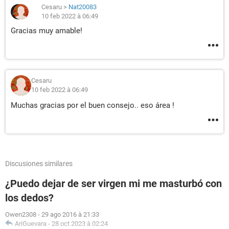
Cesaru
>
Nat20083
10 feb 2022 à 06:49
Gracias muy amable!
Cesaru
10 feb 2022 à 06:49
Muchas gracias por el buen consejo.. eso área !
Discusiones similares
¿Puedo dejar de ser virgen mi me masturbó con
los dedos?
Owen2308
-
29 ago 2016 à 21:33
AriGuevara
-
28 oct 2023 à 02:24