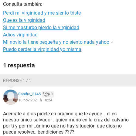
Consulta también:
Perdi mi virginidad y me siento triste
Que es la virginidad
Si me masturbo pierdo la virginidad
Adios virginidad
Mi novio la tiene pequeña y no siento nada yahoo
✓
Puedo perder la virginidad yo misma
1 respuesta
RÉPONSE 1 / 1
Sandra_3145
7
13 nov 2021 à 18:24
Acércate a dios pídele en oración que te ayude .. el es
nuestro único salvador ..quien murió en la cruz del calvario
por ti y por mi ..ánimo que no hay situación que dios no
pueda resolver.. bendiciones ????