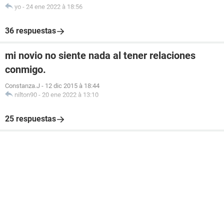
yo
-
24 ene 2022 à 18:56
36 respuestas
mi novio no siente nada al tener relaciones
conmigo.
Constanza.J
-
12 dic 2015 à 18:44
nilton90
-
20 ene 2022 à 13:10
25 respuestas