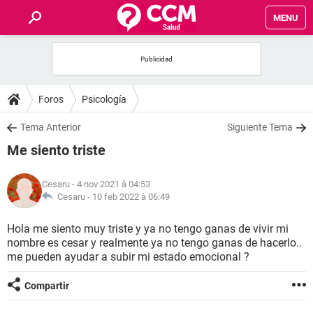
MENU
INICIO
FORUMS
Foros
Psicología
SALUD
Tema Anterior
Siguiente Tema
Me siento triste
FAMILIA
Cesaru
- 4 nov 2021 à 04:53
NUTRICIÓN
Cesaru -
10 feb 2022 à 06:49
Hola me siento muy triste y ya no tengo ganas de vivir mi
BIENESTAR
nombre es cesar y realmente ya no tengo ganas de hacerlo..
me pueden ayudar a subir mi estado emocional ?
SEXUALIDAD
Compartir
GLOSARIO