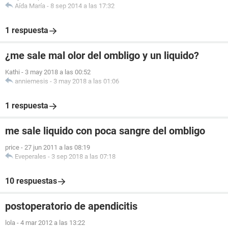
Aída María
-
8 sep 2014 a las 17:32
1 respuesta
¿me sale mal olor del ombligo y un liquido?
Kathi
-
3 may 2018 a las 00:52
anniemesis
-
3 may 2018 a las 01:06
1 respuesta
me sale liquido con poca sangre del ombligo
price
-
27 jun 2011 a las 08:19
Eveperales
-
3 sep 2018 a las 07:18
10 respuestas
postoperatorio de apendicitis
lola
-
4 mar 2012 a las 13:22