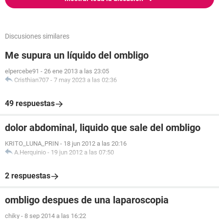
Discusiones similares
Me supura un líquido del ombligo
elpercebe91
-
26 ene 2013 a las 23:05
Cristhian707
-
7 may 2023 a las 02:36
49 respuestas
dolor abdominal, liquido que sale del ombligo
KRITO_LUNA_PRIN
-
18 jun 2012 a las 20:16
A.Herquinio
-
19 jun 2012 a las 07:50
2 respuestas
ombligo despues de una laparoscopia
chiky
-
8 sep 2014 a las 16:22