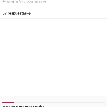
Santi
-
8 feb 2020 a las 14:49
57 respuestas