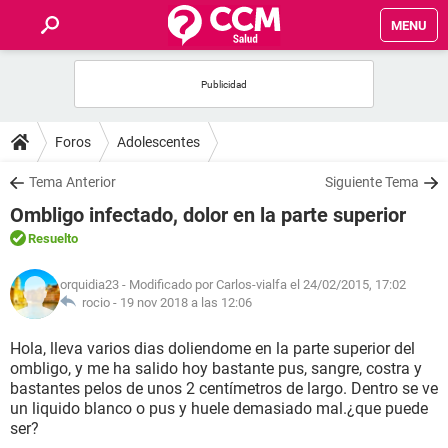
MENU
INICIO
FOROS
Foros
Adolescentes
SALUD
Tema Anterior
Siguiente Tema
Ombligo infectado, dolor en la parte superior
FAMILIA
Resuelto
NUTRICIÓN
orquidia23
- Modificado por Carlos-vialfa el 24/02/2015, 17:02
rocio -
19 nov 2018 a las 12:06
BIENESTAR
Hola, lleva varios dias doliendome en la parte superior del
ombligo, y me ha salido hoy bastante pus, sangre, costra y
SEXUALIDAD
bastantes pelos de unos 2 centímetros de largo. Dentro se ve
un liquido blanco o pus y huele demasiado mal.¿que puede
ser?
GLOSARIO