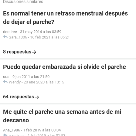
Discusiones similares
Es normal tener un retraso menstrual después
de dejar el parche?
dersiree
-
31 may 2014 a las 03:59
Sara_1306
-
16 feb 2021 a las 06:21
8 respuestas
Puedo quedar embarazada si olvide el parche
sus
-
9 jun 2011 a las 21:50
Wendy
-
20 ene 2020 a las 13:15
64 respuestas
Me quite el parche una semana antes de mi
descanso
Ana_1986
-
1 feb 2019 a las 00:04
c-salinas
-
1 feb 2019 a las 01:53