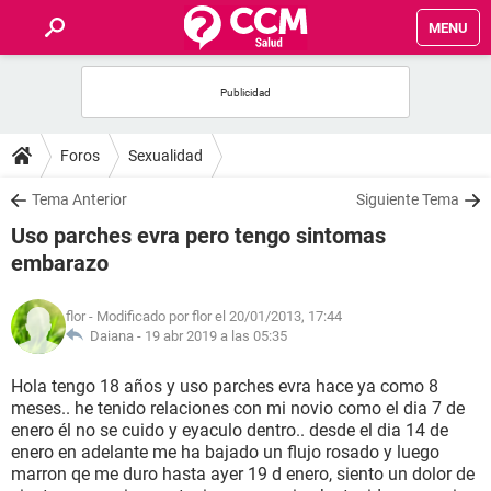
MENU
INICIO
FOROS
Foros
Sexualidad
SALUD
Tema Anterior
Siguiente Tema
Uso parches evra pero tengo sintomas
FAMILIA
embarazo
NUTRICIÓN
flor
- Modificado por flor el 20/01/2013, 17:44
Daiana -
19 abr 2019 a las 05:35
BIENESTAR
Hola tengo 18 años y uso parches evra hace ya como 8
meses.. he tenido relaciones con mi novio como el dia 7 de
SEXUALIDAD
enero él no se cuido y eyaculo dentro.. desde el dia 14 de
enero en adelante me ha bajado un flujo rosado y luego
marron qe me duro hasta ayer 19 d enero, siento un dolor de
GLOSARIO