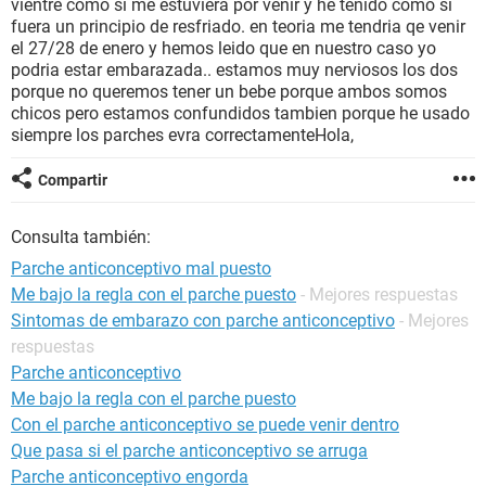
vientre como si me estuviera por venir y he tenido como si
fuera un principio de resfriado. en teoria me tendria qe venir
el 27/28 de enero y hemos leido que en nuestro caso yo
podria estar embarazada.. estamos muy nerviosos los dos
porque no queremos tener un bebe porque ambos somos
chicos pero estamos confundidos tambien porque he usado
siempre los parches evra correctamenteHola,
Compartir
Consulta también:
Parche anticonceptivo mal puesto
Me bajo la regla con el parche puesto
- Mejores respuestas
Sintomas de embarazo con parche anticonceptivo
- Mejores
respuestas
Parche anticonceptivo
Me bajo la regla con el parche puesto
Con el parche anticonceptivo se puede venir dentro
Que pasa si el parche anticonceptivo se arruga
Parche anticonceptivo engorda