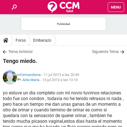
MENU
INICIO
FOROS
Foros
Embarazo
SALUD
Tema Anterior
Siguiente Tema
Tengo miedo.
FAMILIA
Informandome
- 11 jul 2013 a las 20:49
NUTRICIÓN
Aída María
-
15 jul 2013 a las 13:10
yo estuve un dia completo con mi novio tuvimos relaciones
BIENESTAR
todo fue con condon , todavia no he tenido retrasos ni nada ,
pero hace un tiempo me dan unas ganas de un momento a
SEXUALIDAD
otro de orinar y cuando termino de orinar es como si
quedara con la sensación de querer orinar , tambien he
tenido mucha picason vaginal,estos dias hasta el momento
GLOSARIO
tres como que me ha bajado un flujo parece periodo pero es