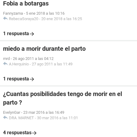
Fobia a botargas
Fannyzama
-
5 ene 2018 a las 10:16
RebecaSoraya20
-
20 ene 2018 a las 16:25
1 respuesta
miedo a morir durante el parto
mrd
-
26 ago 2011 a las 04:12
A.Herquinio
-
27 ago 2011 a las 11:49
1 respuesta
¿Cuantas posibilidades tengo de morir en el
parto ?
EvelynGar
-
23 mar 2016 a las 16:49
DRA. MARNET
-
30 mar 2016 a las 11:01
4 respuestas