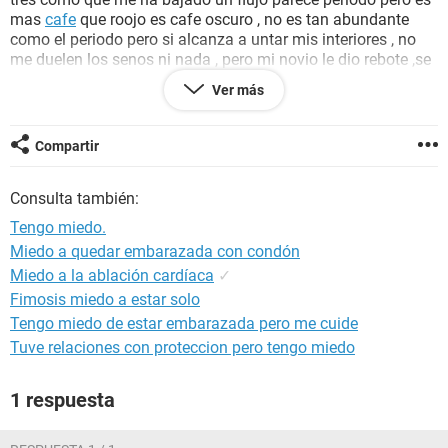
mas
cafe
que roojo es cafe oscuro , no es tan abundante
como el periodo pero si alcanza a untar mis interiores , no
me duelen los senos ni nada , pero mi novio le dio rebote ,se
ha desmayado ,
fiebre
y
dolor de cabeza
la mama le dijo que
Ver más
podia ser
sintoma
de
embarazo
y el lo sentia , no que se que
se trate iria al medico pero no he sido capaz de decirle a mis
padres que ya no soy virgen.
Compartir
Consulta también:
Tengo miedo.
Miedo a quedar embarazada con condón
Miedo a la ablación cardíaca
✓
Fimosis miedo a estar solo
Tengo miedo de estar embarazada pero me cuide
Tuve relaciones con proteccion pero tengo miedo
1 respuesta