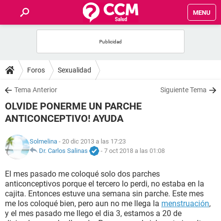
MENU
INICIO
FOROS
Foros
Sexualidad
SALUD
Tema Anterior
Siguiente Tema
OLVIDE PONERME UN PARCHE
FAMILIA
ANTICONCEPTIVO! AYUDA
NUTRICIÓN
Solmelina
- 20 dic 2013 a las 17:23
Dr. Carlos Salinas
-
7 oct 2018 a las 01:08
BIENESTAR
El mes pasado me coloqué solo dos parches
anticonceptivos porque el tercero lo perdi, no estaba en la
SEXUALIDAD
cajita. Entonces estuve una semana sin parche. Este mes
me los coloqué bien, pero aun no me llega la
menstruación
,
y el mes pasado me llego el dia 3, estamos a 20 de
GLOSARIO