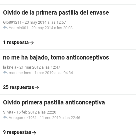
Olvido de la primera pastilla del envase
Glo891211
-
20 may 2014 a las 12:57
Yasmin001
-
20 may 2014 a las 20:03
1 respuesta
no me ha bajado, tomo anticonceptivos
la knela
-
21 mar 2012 a las 12:47
marlene-ines
-
1 mar 2019 a las 04:34
25 respuestas
Olvido primera pastilla anticonceptiva
Silvita
-
15 feb 2012 a las 22:20
Verogomez1931
-
11 ene 2019 a las 22:46
9 respuestas