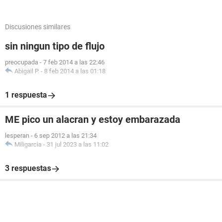
Discusiones similares
sin ningun tipo de flujo
preocupada
-
7 feb 2014 a las 22:46
Abigail P.
-
8 feb 2014 a las 01:18
1 respuesta
ME pico un alacran y estoy embarazada
lesperan
-
6 sep 2012 a las 21:34
Miligarcia
-
31 jul 2023 a las 11:02
3 respuestas