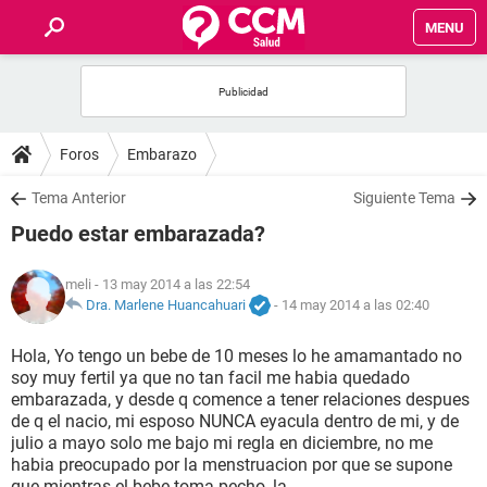
MENU
INICIO
FOROS
Foros
Embarazo
SALUD
Tema Anterior
Siguiente Tema
Puedo estar embarazada?
FAMILIA
meli
- 13 may 2014 a las 22:54
NUTRICIÓN
Dra. Marlene Huancahuari
-
14 may 2014 a las 02:40
Hola, Yo tengo un bebe de 10 meses lo he amamantado no
BIENESTAR
soy muy fertil ya que no tan facil me habia quedado
embarazada, y desde q comence a tener relaciones despues
SEXUALIDAD
de q el nacio, mi esposo NUNCA eyacula dentro de mi, y de
julio a mayo solo me bajo mi regla en diciembre, no me
habia preocupado por la menstruacion por que se supone
GLOSARIO
que mientras el bebe toma pecho, la