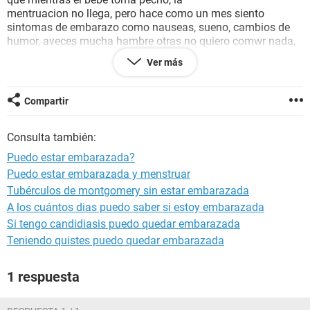
mentruacion no llega, pero hace como un mes siento
sintomas de embarazo como nauseas, sueno, cambios de
humor, aveces mucha hambre otras no quiero comwr nada,
dolores de cabeza y al principio pebsaba q era normal pero
Ver más
he seguido asi hasta hace 3 semanas q dejw de darle el
pecho a mi bebe y esperando mi periodo... pero como no
llega ya mas preocupada decidi hacerme la prueba casera, y
Compartir
me salio positiva, y quisiera pensar o saber que es falso el
resultado.. ya q no tenemos planeado tener otro bebe tan
Consulta también:
pronto, nose que jacer..
Puedo estar embarazada?
Puedo estar embarazada y menstruar
Tubérculos de montgomery sin estar embarazada
A los cuántos dias puedo saber si estoy embarazada
Si tengo candidiasis puedo quedar embarazada
Teniendo quistes puedo quedar embarazada
1 respuesta