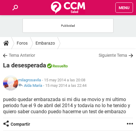
MENU
INICIO
FOROS
Foros
Embarazo
SALUD
Tema Anterior
Siguiente Tema
La desesperada
Resuelto
FAMILIA
milagrosavila
- 15 may 2014 a las 20:08
NUTRICIÓN
Aída María
-
15 may 2014 a las 22:44
puedo quedar embarazada si mi diu se movio y mi ultimo
BIENESTAR
periodo fue el 9 de abril del 2014 y todavía no lo he tenido y
quiero saber cuando puedo hacerme un test de embarazo
SEXUALIDAD
Compartir
GLOSARIO