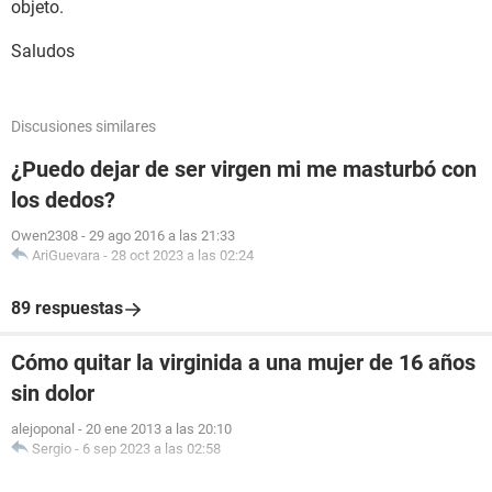
objeto.
Saludos
Discusiones similares
¿Puedo dejar de ser virgen mi me masturbó con
los dedos?
Owen2308
-
29 ago 2016 a las 21:33
AriGuevara
-
28 oct 2023 a las 02:24
89 respuestas
Cómo quitar la virginida a una mujer de 16 años
sin dolor
alejoponal
-
20 ene 2013 a las 20:10
Sergio
-
6 sep 2023 a las 02:58