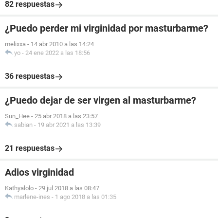
82 respuestas
¿Puedo perder mi virginidad por masturbarme?
melixxa
-
14 abr 2010 a las 14:24
yo
-
24 ene 2022 a las 18:56
36 respuestas
¿Puedo dejar de ser virgen al masturbarme?
Sun_Hee
-
25 abr 2018 a las 23:57
sabian
-
19 abr 2021 a las 13:39
21 respuestas
Adios virginidad
Kathyalolo
-
29 jul 2018 a las 08:47
marlene-ines
-
1 ago 2018 a las 01:35