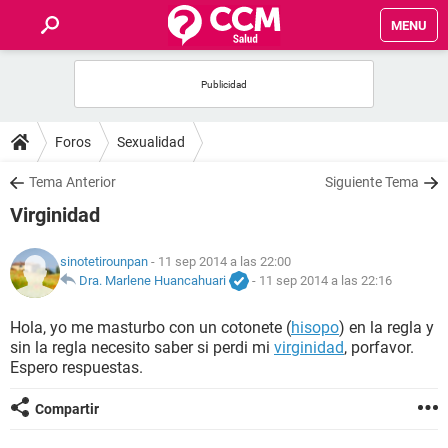
MENU
INICIO
FOROS
Foros
Sexualidad
SALUD
Tema Anterior
Siguiente Tema
Virginidad
FAMILIA
sinotetirounpan
- 11 sep 2014 a las 22:00
NUTRICIÓN
Dra. Marlene Huancahuari
-
11 sep 2014 a las 22:16
Hola, yo me masturbo con un cotonete (
hisopo
) en la regla y
BIENESTAR
sin la regla necesito saber si perdi mi
virginidad
, porfavor.
Espero respuestas.
SEXUALIDAD
Compartir
GLOSARIO