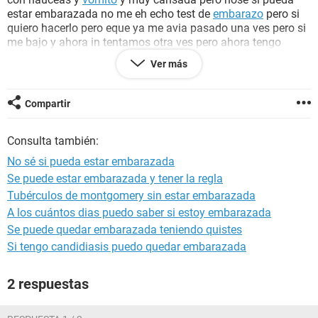
estar embarazada no me eh echo test de
embarazo
pero si
quiero hacerlo pero eque ya me avia pasado una ves pero si
me bajo y ahora in tentamos otra ves pero ahora tengo
muchos síntomas y nose si pueda estar embarazada cuales
Ver más
son los
síntoma
para saber si si lo estoy estoy muy nerviosa
y quiero saber si lo estoy llevo intentando desde cuando y
pues queremos la llegada de un
bebe
y estamos intentando
Compartir
ayuda porfavor!!!:o
Consulta también:
No sé si pueda estar embarazada
Se puede estar embarazada y tener la regla
Tubérculos de montgomery sin estar embarazada
A los cuántos dias puedo saber si estoy embarazada
Se puede quedar embarazada teniendo quistes
Si tengo candidiasis puedo quedar embarazada
2 respuestas