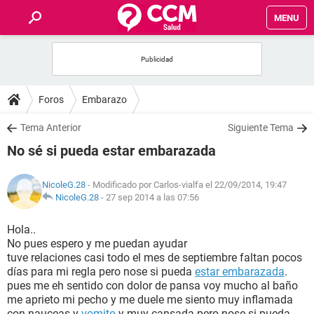
MENU
INICIO
FOROS
Foros
Embarazo
SALUD
Tema Anterior
Siguiente Tema
No sé si pueda estar embarazada
FAMILIA
NicoleG.28
- Modificado por Carlos-vialfa el 22/09/2014, 19:47
NUTRICIÓN
NicoleG.28
-
27 sep 2014 a las 07:56
Hola..
BIENESTAR
No pues espero y me puedan ayudar
tuve relaciones casi todo el mes de septiembre faltan pocos
SEXUALIDAD
días para mi regla pero nose si pueda
estar embarazada
.
pues me eh sentido con dolor de pansa voy mucho al baño
me aprieto mi pecho y me duele me siento muy inflamada
GLOSARIO
con nauceas y
vomito
y muy cansada pero nose si pueda