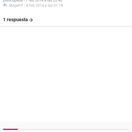
preocupada
-
7 feb 2014 a las 22:46
Abigail P.
-
8 feb 2014 a las 01:18
1 respuesta