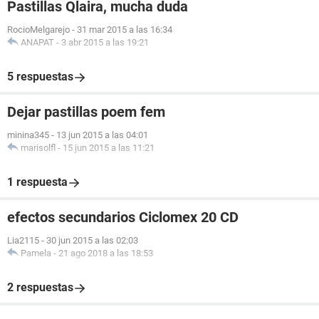
Pastillas Qlaira, mucha duda
RocioMelgarejo
-
31 mar 2015 a las 16:34
ANAPAT
-
3 abr 2015 a las 19:21
5 respuestas
Dejar pastillas poem fem
minina345
-
13 jun 2015 a las 04:01
marisolfl
-
15 jun 2015 a las 11:21
1 respuesta
efectos secundarios Ciclomex 20 CD
Lia2115
-
30 jun 2015 a las 02:03
Pamela
-
21 ago 2018 a las 18:53
2 respuestas