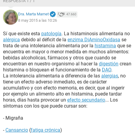
RESPUESTA 1 / 1
TRIGO,HARINA DE MAIZ, TOMATE Y CEBOLLA) y me dieron
un tratamiento de probiotico syngut y coenzima Q10
Dra. Marta Marnet
47.660
Gracias de antemano, espero que me podais ayudar.
8 may 2015 a las 10:26
Sí que existe esta
patología
. La histaminosis alimentaria no
alérgica
debido al déficit de la
enzima DiAminoOxidasa
se
trata de una intolerancia alimentaria por la
histamina
que se
encuentra en mayor o menor medida en muchos alimentos:
bebidas alcoholicas, fármacos y otros que cuando se
encuentran en nuestro organismo al hacer la
digestión
crean
histamina o bloquean el funcionamiento de la
DAO
.
La intolerancia alimentaria a diferencia de las
alergias
, no
tiene un efecto adverso inmediato, es de carácter
acumulativo y con efecto memoria, es decir, que al ingerir
por ejemplo un alimento alto en histamina, puede tardar
horas, días hasta provocar un
efecto secundario
... Los
síntomas con los que puede cursar son:
- Migraña
-
Cansancio
(
fatiga crónica
)