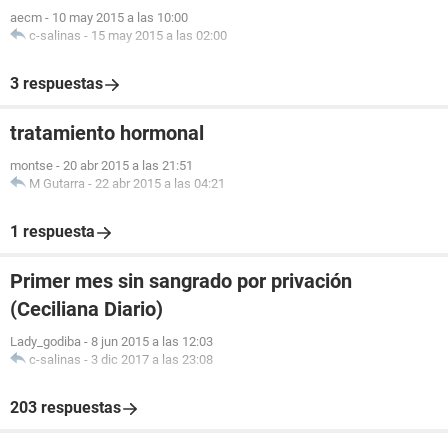
aecm
-
10 may 2015 a las 10:00
c-salinas
-
15 may 2015 a las 02:00
3 respuestas
tratamiento hormonal
montse
-
20 abr 2015 a las 21:51
M Gutarra
-
22 abr 2015 a las 04:21
1 respuesta
Primer mes sin sangrado por privación
(Ceciliana Diario)
Lady_godiba
-
8 jun 2015 a las 12:03
c-salinas
-
3 dic 2017 a las 23:08
203 respuestas