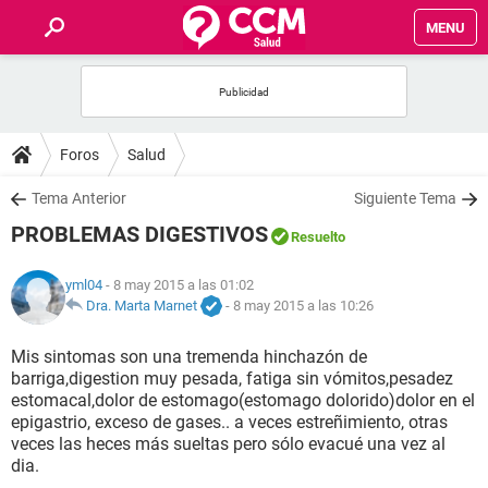
MENU
INICIO
FOROS
Foros
Salud
SALUD
Tema Anterior
Siguiente Tema
PROBLEMAS DIGESTIVOS
Resuelto
FAMILIA
yml04
- 8 may 2015 a las 01:02
NUTRICIÓN
Dra. Marta Marnet
-
8 may 2015 a las 10:26
Mis sintomas son una tremenda hinchazón de
BIENESTAR
barriga,digestion muy pesada, fatiga sin vómitos,pesadez
estomacal,dolor de estomago(estomago dolorido)dolor en el
SEXUALIDAD
epigastrio, exceso de gases.. a veces estreñimiento, otras
veces las heces más sueltas pero sólo evacué una vez al
dia.
GLOSARIO