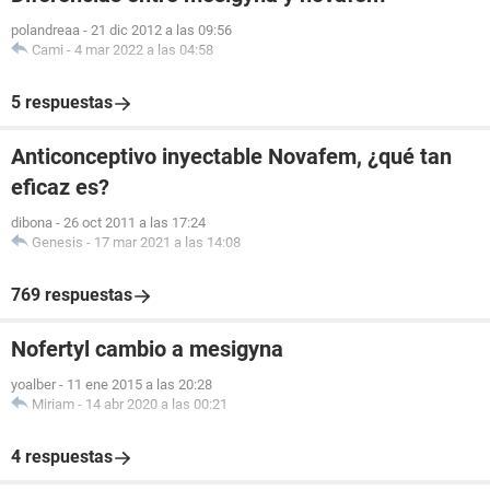
polandreaa
-
21 dic 2012 a las 09:56
Cami
-
4 mar 2022 a las 04:58
5 respuestas
Anticonceptivo inyectable Novafem, ¿qué tan
eficaz es?
dibona
-
26 oct 2011 a las 17:24
Genesis
-
17 mar 2021 a las 14:08
769 respuestas
Nofertyl cambio a mesigyna
yoalber
-
11 ene 2015 a las 20:28
Miriam
-
14 abr 2020 a las 00:21
4 respuestas