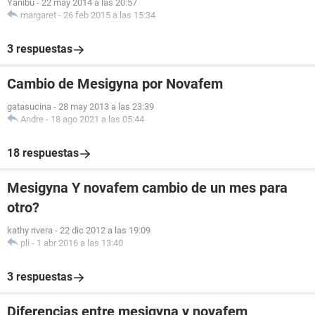
Yanibu
-
22 may 2014 a las 20:57
margaret
-
26 feb 2015 a las 15:34
3 respuestas
Cambio de Mesigyna por Novafem
gatasucina
-
28 may 2013 a las 23:39
Andre
-
18 ago 2021 a las 05:44
18 respuestas
Mesigyna Y novafem cambio de un mes para
otro?
kathy rivera
-
22 dic 2012 a las 19:09
pli
-
1 abr 2016 a las 13:40
3 respuestas
Diferencias entre mesigyna y novafem