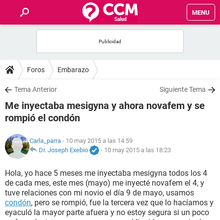
MENU
INICIO
FOROS
Foros
Embarazo
SALUD
Tema Anterior
Siguiente Tema
Me inyectaba mesigyna y ahora novafem y se
FAMILIA
rompió el condón
NUTRICIÓN
Carla_parra
- 10 may 2015 a las 14:59
Dr. Joseph Exebio
-
10 may 2015 a las 18:23
BIENESTAR
Hola, yo hace 5 meses me inyectaba mesigyna todos los 4
de cada mes, este mes (mayo) me inyecté novafem el 4, y
SEXUALIDAD
tuve relaciones con mi novio el día 9 de mayo, usamos
condón
, pero se rompió, fue la tercera vez que lo hacíamos y
eyaculó la mayor parte afuera y no estoy segura si un poco
GLOSARIO