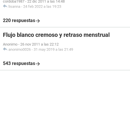
cordoba1987
-
22 dic 2011 a las 14:48
lisanna
-
24 feb 2022 a las 19:23
220 respuestas
Flujo blanco cremoso y retraso menstrual
Anonimo
-
26 nov 2011 a las 22:12
anonimo0026
-
31 may 2019 a las 21:49
543 respuestas