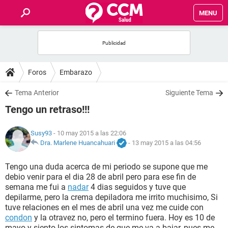
MENU
INICIO
FOROS
Foros
Embarazo
SALUD
Tema Anterior
Siguiente Tema
Tengo un retraso!!!
FAMILIA
Susy93
- 10 may 2015 a las 22:06
NUTRICIÓN
Dra. Marlene Huancahuari
-
13 may 2015 a las 04:56
Tengo una duda acerca de mi periodo se supone que me
BIENESTAR
debio venir para el dia 28 de abril pero para ese fin de
semana me fui a
nadar
4 dias seguidos y tuve que
SEXUALIDAD
depilarme, pero la crema depiladora me irrito muchisimo, Si
tuve relaciones en el mes de abril una vez me cuide con
condon
y la otravez no, pero el termino fuera. Hoy es 10 de
GLOSARIO
mayo y siento los sintomas de que me va a bajar, pues me