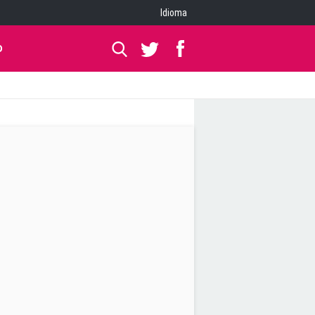
Idioma
O