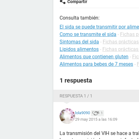
Compartir
Consulta también:
El sida se puede transmitir por alim
Como se transmite el sida
-
Fichas p
Sintomas del sida
-
Fichas prácticas
Lipidos alimentos
-
Fichas prácticas
Alimentos que contienen gluten
-
Fic
Alimentos para bebes de 7 meses
-
1 respuesta
RESPUESTA 1 / 1
lola9090
1
29 may 2015 a las 16:09
La transmisión del VIH se hace a trab