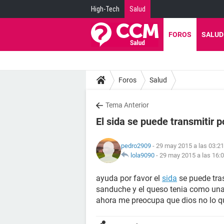
High-Tech
Salud
FOROS
SALUD
Foros
Salud
Tema Anterior
El sida se puede transmitir 
pedro2909
- 29 may 2015 a las 03:21
lola9090
-
29 may 2015 a las 16:
ayuda por favor el
sida
se puede tra
sanduche y el queso tenia como una 
ahora me preocupa que dios no lo q