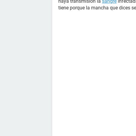
haya transmisión la
sangre
infectad
tiene porque la mancha que dices ser