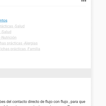
entos
rácticas -Salud
 -Salud
 -Nutrición
has prácticas -Alergias
Fichas prácticas -Familia
es del contacto directo de flujo con flujo , para que