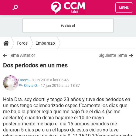
MENU
INICIO
FOROS
Foros
Embarazo
SALUD
Tema Anterior
Siguiente Tema
Dos periodos en un mes
FAMILIA
Doorti
- 8 jun 2015 a las 06:46
NUTRICIÓN
Olivia.O.
-
17 jun 2015 a las 18:37
Hola Dra. soy doorti y tengo 23 años y tuve dos periodos en
BIENESTAR
un mes tengo calendarizado especifícamente los días que
me bajo la primer regla que me bajo fue el día 4 (se me
SEXUALIDAD
adelanto) cuando debía bajarme el 10 de mayo
posteriormente me bajo el día 16 ambos periodos me
duraron 5 días pero en el lapso de estos ciclos yo tuve
GLOSARIO
relaciones con mi novio el día 9 ,11,16,19,20(supuestamente