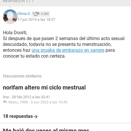
RESPUESTA 1 / 1
Olivia.O.
4.080
17 jun 2015 a las 18:37
Hola Doorti,
Si después de que pasen 2 semanas del último acto sexual
descuidado, todavía no se presenta tu menstruación,
entonces haz
una prueba de embarazo en sangre
para
conocer tu estado con certeza.
Discusiones similares
norifam altero mi ciclo mestrual
lina
-
28 feb 2012 a las 02:41
Manu_1999
-
5 nov 2022 a las 15:45
18 respuestas
Me bajó dos veces el mismo mes.