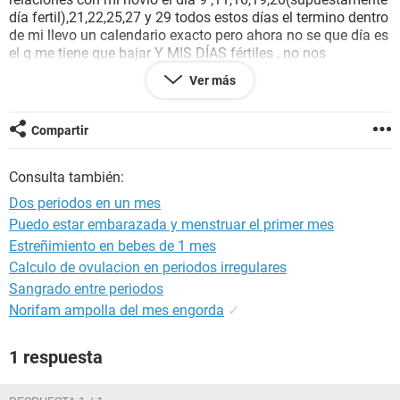
día fertil),21,22,25,27 y 29 todos estos días el termino dentro
de mi llevo un calendario exacto pero ahora no se que día es
el q me tiene que bajar Y MIS DÍAS fértiles , no nos
cuidamos pero necesito ayuda para saber que me pasa y si
Ver más
puedo
estar embarazada
, o cuando podría saberlo si no se
con exactitud que día tendría que ser mi regla, espero
puedan ayudarme gracias.
Compartir
Consulta también:
Dos periodos en un mes
Puedo estar embarazada y menstruar el primer mes
Estreñimiento en bebes de 1 mes
Calculo de ovulacion en periodos irregulares
Sangrado entre periodos
Norifam ampolla del mes engorda
✓
1 respuesta