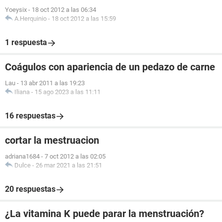
Yoeysix
-
18 oct 2012 a las 06:34
A.Herquinio
-
18 oct 2012 a las 15:59
1 respuesta
Coágulos con apariencia de un pedazo de carne
Lau
-
13 abr 2011 a las 19:23
Iliana
-
15 ago 2023 a las 11:11
16 respuestas
cortar la mestruacion
adriana1684
-
7 oct 2012 a las 02:05
Dulce
-
26 mar 2021 a las 21:51
20 respuestas
¿La vitamina K puede parar la menstruación?