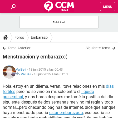
MENU
INICIO
FOROS
Foros
Embarazo
SALUD
Tema Anterior
Siguiente Tema
Menstruacion y embarazo:(
FAMILIA
ValBeli
- 18 jun 2015 a las 00:43
NUTRICIÓN
ValBeli
-
18 jun 2015 a las 01:13
Hola, estoy en un dilema, verán...tuve relaciones en mis
días
BIENESTAR
fertiles
pero no se vino en mi, solo entró el
líquido
preseminal
, y dos horas despues me tomé la pastilla del día
SEXUALIDAD
siguiente, después de dos semanas me vino mi regla y todo
normal...pero checando páginas de internet, dice que aunque
haya menstruado podría
estar embarazada
, eso podría ser
GLOSARIO
posible y que tanta probabilidad hay de eso? Ya me habían