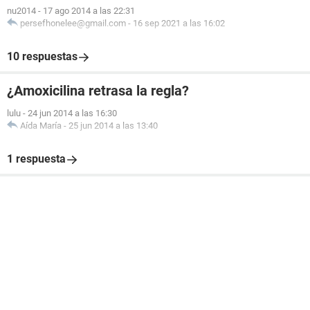
nu2014
-
17 ago 2014 a las 22:31
persefhonelee@gmail.com
-
16 sep 2021 a las 16:02
10 respuestas
¿Amoxicilina retrasa la regla?
lulu
-
24 jun 2014 a las 16:30
Aída María
-
25 jun 2014 a las 13:40
1 respuesta