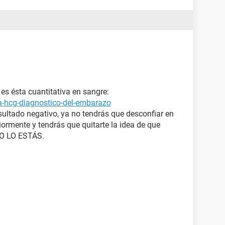
 algo psicológico porque es algo a lo que temo
iña y se me haría muy difícil con otro
bebé
... Que
s ésta cuantitativa en sangre:
a-hcg-diagnostico-del-embarazo
sultado negativo, ya no tendrás que desconfiar en
iormente y tendrás que quitarte la idea de que
NO LO ESTÁS.