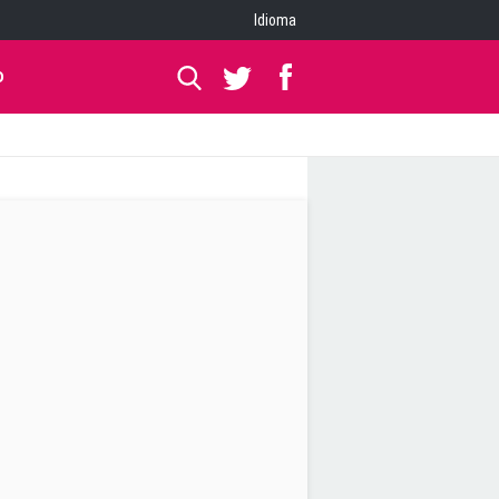
Idioma
O