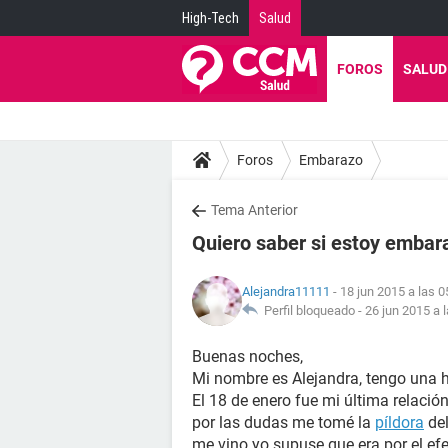
High-Tech
Salud
FOROS
SALUD
Foros
Embarazo
Tema Anterior
Quiero saber si estoy embar
Alejandra11111
- 18 jun 2015 a las 0
Perfil bloqueado -
26 jun 2015 a 
Buenas noches,
Mi nombre es Alejandra, tengo una hi
El 18 de enero fue mi última relació
por las dudas me tomé la
píldora
del
me vino yo supuse que era por el efe