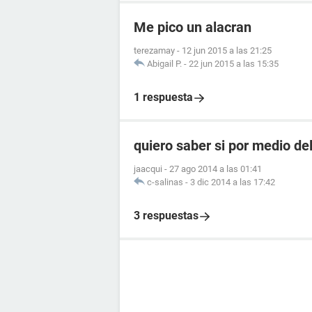
Me pico un alacran
terezamay
-
12 jun 2015 a las 21:25
Abigail P.
-
22 jun 2015 a las 15:35
1 respuesta
quiero saber si por medio de
jaacqui
-
27 ago 2014 a las 01:41
c-salinas
-
3 dic 2014 a las 17:42
3 respuestas