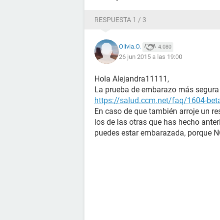
embarazo.
Se que hay posibilidades de que sea
RESPUESTA 1 / 3
mucho, soy mamá soltera ya de una n
piensan??'
Olivia.O.
4.080
26 jun 2015 a las 19:00
Hola Alejandra11111,
La prueba de embarazo más segura e
https://salud.ccm.net/faq/1604-bet
En caso de que también arroje un re
los de las otras que has hecho anter
puedes estar embarazada, porque 