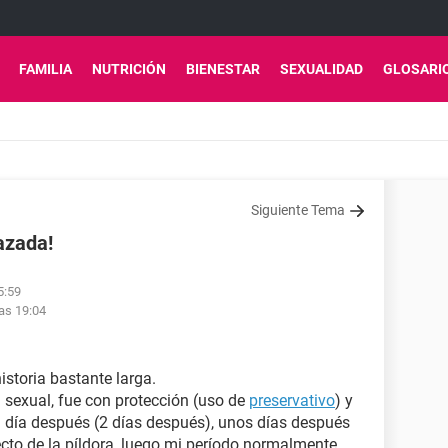
FAMILIA
NUTRICIÓN
BIENESTAR
SEXUALIDAD
GLOSARI
Siguiente Tema
azada!
5:59
las 19:04
storia bastante larga.
n sexual, fue con protección (uso de
preservativo
) y
 día después (2 días después), unos días después
cto de la píldora, luego mi período normalmente.