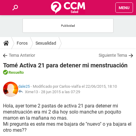
MENU
INICIO
FOROS
Foros
Sexualidad
SALUD
Tema Anterior
Siguiente Tema
Tomé Activa 21 para detener mi menstruación
FAMILIA
Resuelto
NUTRICIÓN
dale25
- Modificado por Carlos-vialfa el 22/06/2015, 18:10
Xime13 -
28 jun 2015 a las 07:29
BIENESTAR
Hola, ayer tome 2 pastas de activa 21 para detener mi
menstruación era mi 2 dia hoy solo manche un poquito
SEXUALIDAD
marron en la mañana no mas.
Mi pregunta es este mes me bajara de "nuevo" o ya bajara el
otro mes??
GLOSARIO