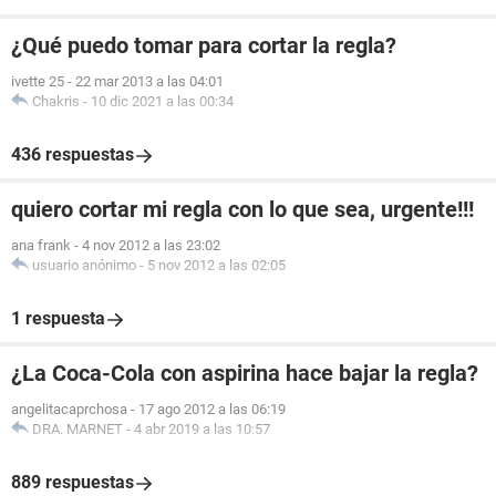
¿Qué puedo tomar para cortar la regla?
ivette 25
-
22 mar 2013 a las 04:01
Chakris
-
10 dic 2021 a las 00:34
436 respuestas
quiero cortar mi regla con lo que sea, urgente!!!
ana frank
-
4 nov 2012 a las 23:02
usuario anónimo
-
5 nov 2012 a las 02:05
1 respuesta
¿La Coca-Cola con aspirina hace bajar la regla?
angelitacaprchosa
-
17 ago 2012 a las 06:19
DRA. MARNET
-
4 abr 2019 a las 10:57
889 respuestas