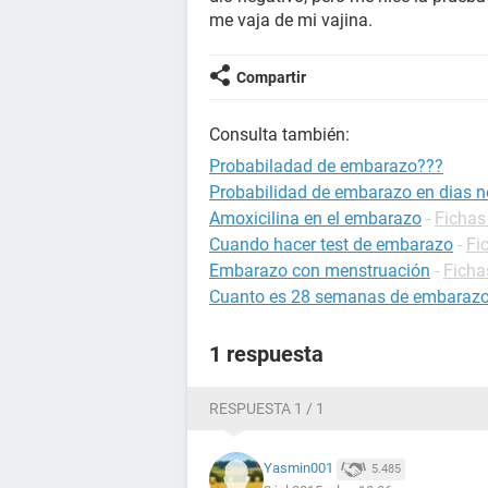
me vaja de mi vajina.
Compartir
Consulta también:
Probabiladad de embarazo???
Probabilidad de embarazo en dias no
Amoxicilina en el embarazo
-
Fichas
Cuando hacer test de embarazo
-
Fi
Embarazo con menstruación
-
Ficha
Cuanto es 28 semanas de embaraz
1 respuesta
RESPUESTA 1 / 1
Yasmin001
5.485