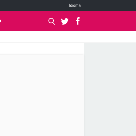
Idioma
O