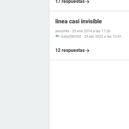
17 respuestas
linea casi invisible
yessirita
-
25 ene 2014 a las 17:26
Gaby280292
-
25 abr 2022 a las 10:41
12 respuestas