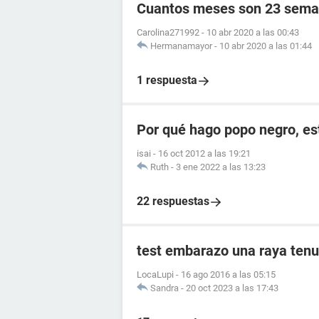
Cuantos meses son 23 sema
Carolina271992
-
10 abr 2020 a las 00:43
Hermanamayor
-
10 abr 2020 a las 01:44
1 respuesta
Por qué hago popo negro, e
isai
-
16 oct 2012 a las 19:21
Ruth
-
3 ene 2022 a las 13:23
22 respuestas
test embarazo una raya tenu
LocaLupi
-
16 ago 2016 a las 05:15
Sandra
-
20 oct 2023 a las 17:43