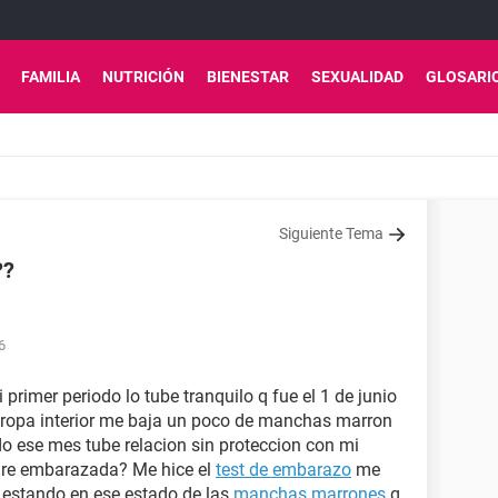
FAMILIA
NUTRICIÓN
BIENESTAR
SEXUALIDAD
GLOSARI
Siguiente Tema
??
6
primer periodo lo tube tranquilo q fue el 1 de junio
mi ropa interior me baja un poco de manchas marron
o ese mes tube relacion sin proteccion con mi
are embarazada? Me hice el
test de embarazo
me
a estando en ese estado de las
manchas marrones
q