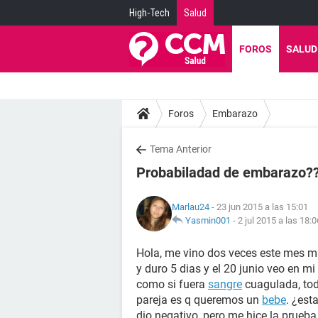
High-Tech
Salud
FOROS
SALUD
Foros
Embarazo
Tema Anterior
Probabiladad de embarazo?
Marlau24
- 23 jun 2015 a las 15:01
Yasmin001
-
2 jul 2015 a las 18:0
Hola, me vino dos veces este mes mi 
y duro 5 dias y el 20 junio veo en 
como si fuera
sangre
cuagulada, tod
pareja es q queremos un
bebe
. ¿est
dio negativo, pero me hice la prueb