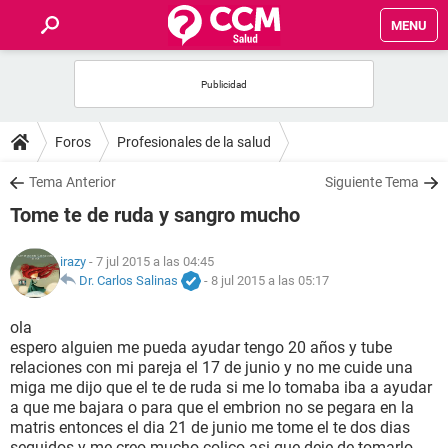
MENU
INICIO
FOROS
Foros
Profesionales de la salud
SALUD
Tema Anterior
Siguiente Tema
Tome te de ruda y sangro mucho
FAMILIA
irazy
- 7 jul 2015 a las 04:45
NUTRICIÓN
Dr. Carlos Salinas
-
8 jul 2015 a las 05:17
ola
BIENESTAR
espero alguien me pueda ayudar tengo 20 años y tube
relaciones con mi pareja el 17 de junio y no me cuide una
SEXUALIDAD
miga me dijo que el te de ruda si me lo tomaba iba a ayudar
a que me bajara o para que el embrion no se pegara en la
matris entonces el dia 21 de junio me tome el te dos dias
GLOSARIO
seguidos y me creo mucho colico asi que deje de tomarlo ...