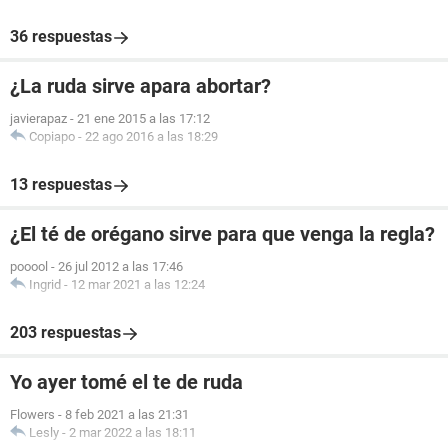
36 respuestas
¿La ruda sirve apara abortar?
javierapaz
-
21 ene 2015 a las 17:12
Copiapo
-
22 ago 2016 a las 18:29
13 respuestas
¿El té de orégano sirve para que venga la regla?
pooool
-
26 jul 2012 a las 17:46
Ingrid
-
12 mar 2021 a las 12:24
203 respuestas
Yo ayer tomé el te de ruda
Flowers
-
8 feb 2021 a las 21:31
Lesly
-
2 mar 2022 a las 18:11