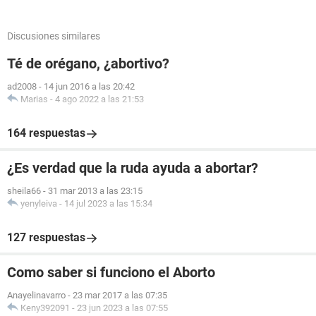
Discusiones similares
Té de orégano, ¿abortivo?
ad2008
-
14 jun 2016 a las 20:42
Marias
-
4 ago 2022 a las 21:53
164 respuestas
¿Es verdad que la ruda ayuda a abortar?
sheila66
-
31 mar 2013 a las 23:15
yenyleiva
-
14 jul 2023 a las 15:34
127 respuestas
Como saber si funciono el Aborto
Anayelinavarro
-
23 mar 2017 a las 07:35
Keny392091
-
23 jun 2023 a las 07:55