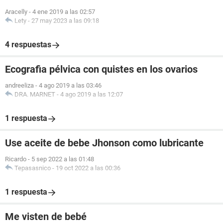
Aracelly
-
4 ene 2019 a las 02:57
Lety
-
27 may 2023 a las 09:18
4 respuestas
Ecografia pélvica con quistes en los ovarios
andreeliza
-
4 ago 2019 a las 03:46
DRA. MARNET
-
4 ago 2019 a las 12:07
1 respuesta
Use aceite de bebe Jhonson como lubricante
Ricardo
-
5 sep 2022 a las 01:48
Tepasasnico
-
19 oct 2022 a las 00:36
1 respuesta
Me visten de bebé