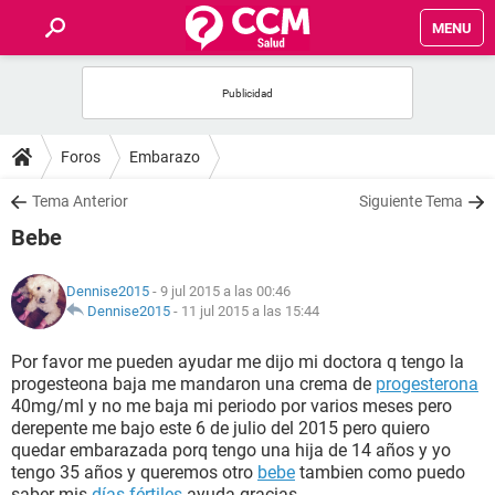
MENU
INICIO
FOROS
Foros
Embarazo
SALUD
Tema Anterior
Siguiente Tema
Bebe
FAMILIA
Dennise2015
- 9 jul 2015 a las 00:46
NUTRICIÓN
Dennise2015
-
11 jul 2015 a las 15:44
Por favor me pueden ayudar me dijo mi doctora q tengo la
BIENESTAR
progesteona baja me mandaron una crema de
progesterona
40mg/ml y no me baja mi periodo por varios meses pero
SEXUALIDAD
derepente me bajo este 6 de julio del 2015 pero quiero
quedar embarazada porq tengo una hija de 14 años y yo
tengo 35 años y queremos otro
bebe
tambien como puedo
GLOSARIO
saber mis
días fértiles
ayuda gracias