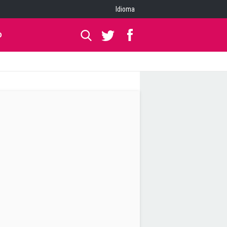
Idioma
O