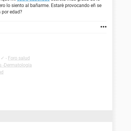
ro lo siento al bañarme. Estarè provocando eñ se
s por edad?
✓
-
Foro salud
s -Dermatología
ud