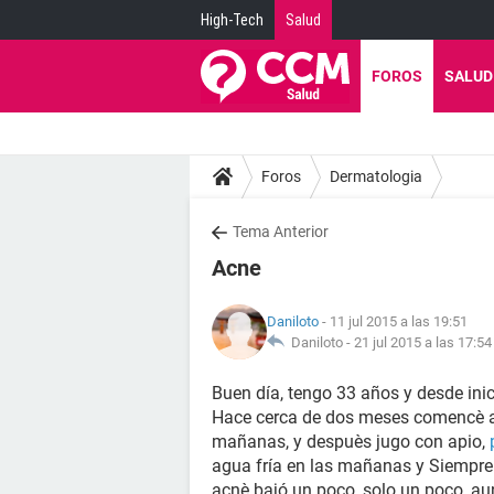
High-Tech
Salud
FOROS
SALUD
Foros
Dermatologia
Tema Anterior
Acne
Daniloto
- 11 jul 2015 a las 19:51
Daniloto -
21 jul 2015 a las 17:54
Buen día, tengo 33 años y desde ini
Hace cerca de dos meses comencè a t
mañanas, y despuès jugo con apio,
agua fría en las mañanas y Siempre 
acnè bajó un poco, solo un poco, a