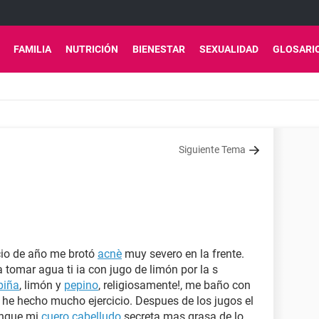
FAMILIA
NUTRICIÓN
BIENESTAR
SEXUALIDAD
GLOSARI
Siguiente Tema
cio de año me brotó
acnè
muy severo en la frente.
omar agua ti ia con jugo de limón por la s
piña
, limón y
pepino
, religiosamente!, me baño con
he hecho mucho ejercicio. Despues de los jugos el
unque mi
cuero cabelludo
secreta mas grasa de lo