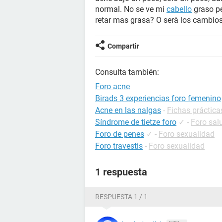
normal. No se ve mi
cabello
graso pe
retar mas grasa? O serà los cambio
Compartir
Consulta también:
Foro acne
Birads 3 experiencias foro femenino
Acne en las nalgas
-
Fichas práctica
Síndrome de tietze foro
✓
-
Foro sal
Foro de penes
✓
-
Foro sexualidad
Foro travestis
-
Foro sexualidad
1 respuesta
RESPUESTA 1 / 1