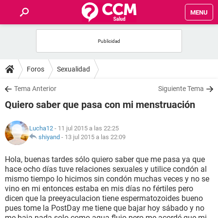
MENU
INICIO
FOROS
Foros
Sexualidad
SALUD
Tema Anterior
Siguiente Tema
Quiero saber que pasa con mi menstruación
FAMILIA
Lucha12
- 11 jul 2015 a las 22:25
NUTRICIÓN
shiyand
-
13 jul 2015 a las 22:09
Hola, buenas tardes sólo quiero saber que me pasa ya que
BIENESTAR
hace ocho días tuve relaciones sexuales y utilice condón al
mismo tiempo lo hicimos sin condón muchas veces y no se
SEXUALIDAD
vino en mi entonces estaba en mis días no fértiles pero
dicen que la preeyaculacion tiene espermatozoides bueno
pues tome la PostDay me tiene que bajar hoy sábado y no
GLOSARIO
me baja nada solo como agua flujo pero me acordé que mi