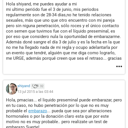
Hola shiyand, me puedes ayudar a mi
mi ultimo periódo fue el 3 de junio, mis periodos
regularmente son de 28-34 días,no he tenido relaciones
sexuales, más que uno que otro encuentro con mi pareja
pero sin niguna penetración, sólo roces y el único contacto
con semen que tuvimos fue con el líquido preseminal, es
por eso que considero nula la oportunidad de embarazarme.
Además doné sangre el día 3 de julio y es la fecha en la que
no me ha llegado nada de mi regla y ocupo adelantarla por
un evento que tendré, alguién que me diga como lograrlo,
me URGE, además porqué creen que sea el retraso... gracias
shiyand
32
13 jul 2015 a las 03:44
Hola, pmacias... el liquido preseminal puede embarazar, pero
en tu caso, no hubo penetración por lo que no es muy
probable el
embarazo
... pueda que sea por alteraciones
hormonales o por la donación claro esta que por este
motivo no es muy probable.. pero realizate un test de
embarazo Suerte!