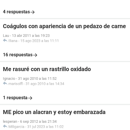
4 respuestas
Coágulos con apariencia de un pedazo de carne
Lau
-
13 abr 2011 a las 19:23
Iliana
-
15 ago 2023 a las 11:11
16 respuestas
Me rasuré con un rastrillo oxidado
Ignacio
-
31 ago 2010 a las 11:52
marisolfl
-
31 ago 2010 a las 14:34
1 respuesta
ME pico un alacran y estoy embarazada
lesperan
-
6 sep 2012 a las 21:34
Miligarcia
-
31 jul 2023 a las 11:02