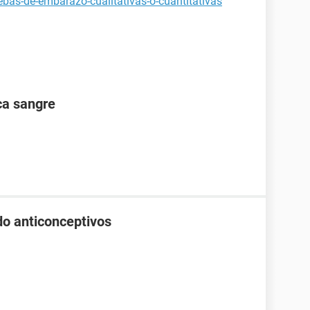
bas-de-embarazo-cualitativas-o-cuantitativas
ca sangre
o anticonceptivos