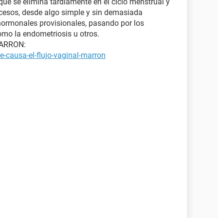
que se elimina tardíamente en el ciclo menstrual y
ocesos, desde algo simple y sin demasiada
ormonales provisionales, pasando por los
mo la endometriosis u otros.
MARRON:
-causa-el-flujo-vaginal-marron