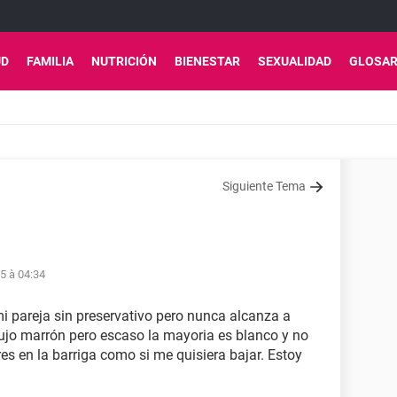
UD
FAMILIA
NUTRICIÓN
BIENESTAR
SEXUALIDAD
GLOSAR
Siguiente Tema
15 à 04:34
i pareja sin preservativo pero nunca alcanza a
ujo marrón pero escaso la mayoria es blanco y no
es en la barriga como si me quisiera bajar. Estoy