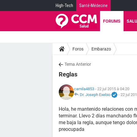
High-Tech
Santé-Médecine
FORUMS
SAL
Foros
Embarazo
Tema Anterior
Reglas
camila4853
- 22 jul 2015 à 04:20
Dr. Joseph Exebio
-
22 jul 20
Hola, he mantenido relaciones con m
terminar. Llevo 2 días manchando fl
me baja la regla, aunque tengo dolor
preocupada