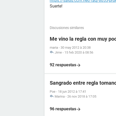
https://salud.ccm.net/faq/6055-prue
Suerte!
Discusiones similares
Me vino la regla con muy po
maria
-
30 may 2012 à 20:38
Jime
-
15 feb 2020 à 08:56
92 respuestas
Sangrado entre regla tomand
Poe
-
18 jun 2012 à 17:41
Marina
-
26 nov 2018 à 17:05
96 respuestas