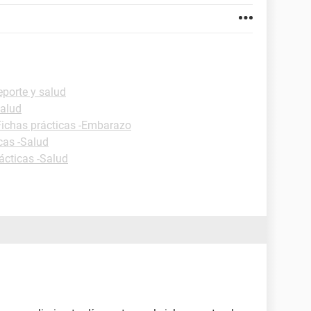
eporte y salud
Salud
Fichas prácticas -Embarazo
cas -Salud
ácticas -Salud