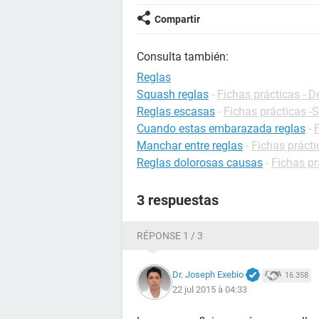
Compartir
Consulta también:
Reglas
Squash reglas
-
Fichas prácticas - D
Reglas escasas
-
Fichas prácticas -
Cuando estas embarazada reglas
-
Manchar entre reglas
-
Fichas prácti
Reglas dolorosas causas
-
Fichas pr
3 respuestas
RÉPONSE 1 / 3
Dr. Joseph Exebio
16.358
22 jul 2015 à 04:33