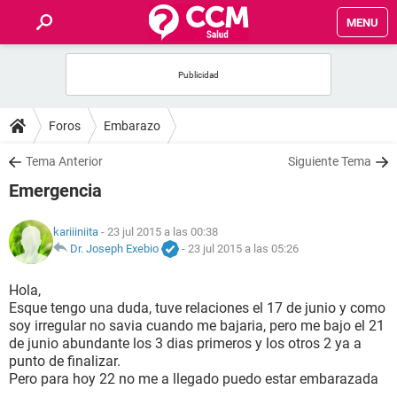
MENU
INICIO
FOROS
Foros
Embarazo
SALUD
Tema Anterior
Siguiente Tema
Emergencia
FAMILIA
kariiiniita
- 23 jul 2015 a las 00:38
NUTRICIÓN
Dr. Joseph Exebio
-
23 jul 2015 a las 05:26
Hola,
BIENESTAR
Esque tengo una duda, tuve relaciones el 17 de junio y como
soy irregular no savia cuando me bajaria, pero me bajo el 21
SEXUALIDAD
de junio abundante los 3 dias primeros y los otros 2 ya a
punto de finalizar.
Pero para hoy 22 no me a llegado puedo estar embarazada
GLOSARIO