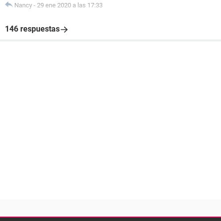
Nancy
-
29 ene 2020 a las 17:33
146 respuestas