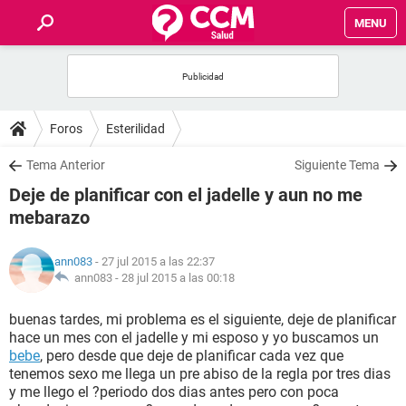
MENU
INICIO
FOROS
Foros
Esterilidad
SALUD
Tema Anterior
Siguiente Tema
Deje de planificar con el jadelle y aun no me
FAMILIA
mebarazo
NUTRICIÓN
ann083
- 27 jul 2015 a las 22:37
ann083 -
28 jul 2015 a las 00:18
BIENESTAR
buenas tardes, mi problema es el siguiente, deje de planificar
hace un mes con el jadelle y mi esposo y yo buscamos un
SEXUALIDAD
bebe
, pero desde que deje de planificar cada vez que
tenemos sexo me llega un pre abiso de la regla por tres dias
y me llego el ?periodo dos dias antes pero con poca
GLOSARIO