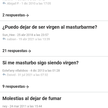
Abigail P.
-
1 dic 2010 a las 17:05
2 respuestas
¿Puedo dejar de ser virgen al masturbarme?
Sun_Hee
-
25 abr 2018 a las 23:57
sabian
-
19 abr 2021 a las 13:39
21 respuestas
Si me masturbo sigo siendo virgen?
Estefany villalobos
-
4 dic 2013 a las 01:28
Deivid
-
31 jul 2021 a las 07:32
9 respuestas
Molestias al dejar de fumar
ney
-
24 mar 2011 a las 15:44