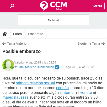
MENU
INICIO
FOROS
Foros
Embarazo
SALUD
Tema Anterior
Siguiente Tema
Posible embarazo
FAMILIA
Valeria
- 6 ago 2015 a las 03:59
NUTRICIÓN
Dra. Marlene Huancahuari
-
16 ago 2015 a las 17:12
Hola, que tal disculpen necesito de su opinión, hace 25 días
BIENESTAR
tuve mi
primera relación sexual
con protección, mi novio no
termino dentro aunque usamos
condón
, ahora tengo 13 días
SEXUALIDAD
de retraso pero no presento algún
síntoma
, ni
vomito
ni
mareo
náuseas
sueño etc, mis ciclos duran entre 29 y 30
días , el día de ayer al hacer pipi note en el inodoro un hilito
GLOSARIO
como blanco y tengo flujo del mismo color.