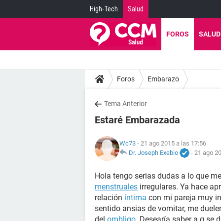
High-Tech
Salud
FOROS
SALUD
Foros
Embarazo
Tema Anterior
Estaré Embarazada
Wc73
- 21 ago 2015 a las 17:56
Dr. Joseph Exebio
-
21 ago 20
Hola tengo serias dudas a lo que m
menstruales
irregulares. Ya hace a
relación
íntima
con mi pareja muy in
sentido ansias de vomitar, me duele
del
ombligo
. Desearía saber a q se d