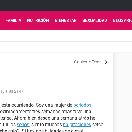
FAMILIA
NUTRICIÓN
BIENESTAR
SEXUALIDAD
GLOSARI
Siguiente Tema
15 a las 21:47
e está ocurriendo. Soy una mujer de
periodos
proximadamente tres semanas atrás tuve una
tensa. Ahora bien desde una semana atrás he
n ful los
senos
, siento muchas
palpitaciones
cerca
ebe esto?. Si hay posibilidades de q esté