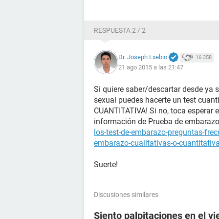
RESPUESTA 2 / 2
Dr. Joseph Exebio
16.358
21 ago 2015 a las 21:47
Si quiere saber/descartar desde ya 
sexual puedes hacerte un test cuanti
CUANTITATIVA! Si no, toca esperar el
información de Prueba de embaraz
los-test-de-embarazo-preguntas-fre
embarazo-cualitativas-o-cuantitativ
Suerte!
Discusiones similares
Siento palpitaciones en el v