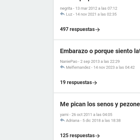
negrita
-
13 mar 2012 a las 07:12
Luz
-
14 nov 2021 a las 02:35
497 respuestas
Embarazo o porque siento lat
NaniePao
-
2 sep 2013 a las 22:29
Melfernandez
-
14 nov 2023 a las 04:42
19 respuestas
Me pican los senos y pezon
yami
-
26 oct 2011 a las 04:05
Adriana
-
5 dic 2018 a las 18:38
125 respuestas