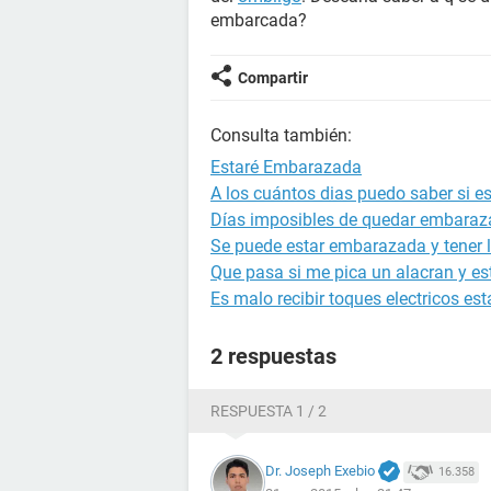
embarcada?
Compartir
Consulta también:
Estaré Embarazada
A los cuántos dias puedo saber si 
Días imposibles de quedar embara
Se puede estar embarazada y tener l
Que pasa si me pica un alacran y 
Es malo recibir toques electricos 
2 respuestas
RESPUESTA 1 / 2
Dr. Joseph Exebio
16.358