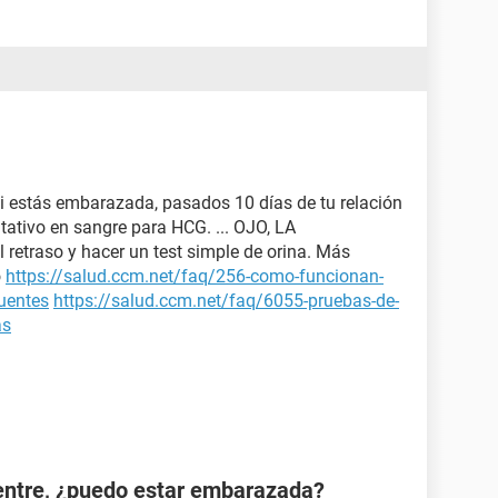
si estás embarazada, pasados 10 días de tu relación
tativo en sangre para HCG. ... OJO, LA
 retraso y hacer un test simple de orina. Más
o
https://salud.ccm.net/faq/256-como-funcionan-
cuentes
https://salud.ccm.net/faq/6055-pruebas-de-
as
ientre, ¿puedo estar embarazada?