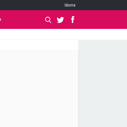
Idioma
O