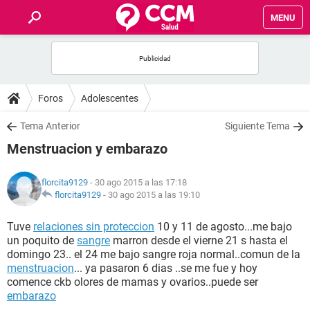
MENU
INICIO
FOROS
Foros
Adolescentes
SALUD
Tema Anterior
Siguiente Tema
Menstruacion y embarazo
FAMILIA
florcita9129
- 30 ago 2015 a las 17:18
NUTRICIÓN
florcita9129
-
30 ago 2015 a las 19:10
Tuve
relaciones sin proteccion
10 y 11 de agosto...me bajo
BIENESTAR
un poquito de
sangre
marron desde el vierne 21 s hasta el
domingo 23.. el 24 me bajo sangre roja normal..comun de la
SEXUALIDAD
menstruacion
... ya pasaron 6 dias ..se me fue y hoy
comence ckb olores de mamas y ovarios..puede ser
embarazo
GLOSARIO