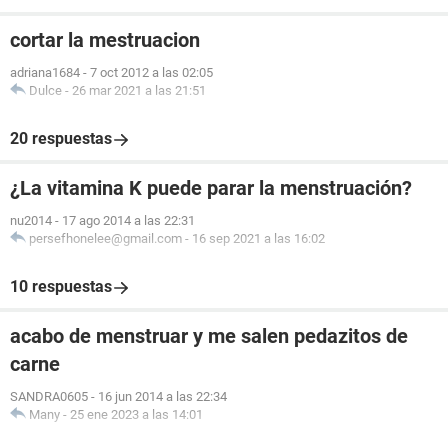
cortar la mestruacion
adriana1684
-
7 oct 2012 a las 02:05
Dulce
-
26 mar 2021 a las 21:51
20 respuestas
¿La vitamina K puede parar la menstruación?
nu2014
-
17 ago 2014 a las 22:31
persefhonelee@gmail.com
-
16 sep 2021 a las 16:02
10 respuestas
acabo de menstruar y me salen pedazitos de
carne
SANDRA0605
-
16 jun 2014 a las 22:34
Many
-
25 ene 2023 a las 14:01