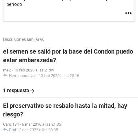
periodo
Discusiones similares
el semen se salió por la base del Condon puedo
estar embarazada?
me2
-
13 feb 2020 a las 21:09
Hermanamayor
-
13 feb 2020 a las 23:16
1 respuesta
El preservativo se resbalo hasta la mitad, hay
riesgo?
Caro_f84
-
6 mar 2016 a las 21:35
Dari
-
2 ene 2022 a las 00:35