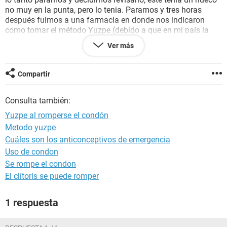
no muy en la punta, pero lo tenia. Paramos y tres horas
después fuimos a una farmacia en donde nos indicaron
como tomar el método Yuzpe (debido a que en mi país la
píldora del día después es prohibida), este consiste en tomar
Ver más
2 pastillas anticonceptivas y luego de 12 horas otras dos.
Quisiera saber cuales son las posibilidades de que me
encuentre embarazada y que tan tranquila puedo estar con
Compartir
el método Yuzpe debido a que hoy (4 de setiembre) he
sentido molestias en mi vientre.
Consulta también:
Por favor, necesito con urgencia una respuesta ya que soy
muy nerviosa
Yuzpe al romperse el condón
Metodo yuzpe
Gracias
Cuáles son los anticonceptivos de emergencia
Uso de condon
Se rompe el condon
El clítoris se puede romper
1 respuesta