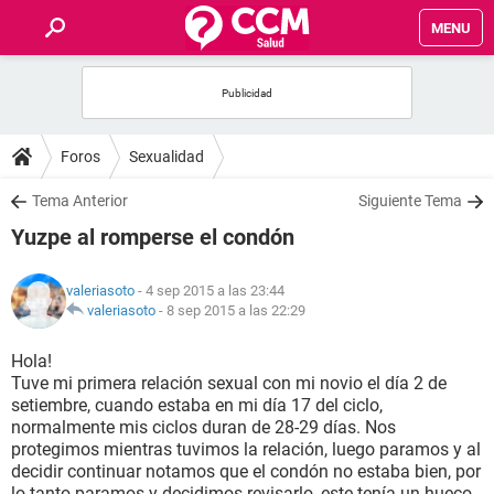
MENU
INICIO
FOROS
Foros
Sexualidad
SALUD
Tema Anterior
Siguiente Tema
Yuzpe al romperse el condón
FAMILIA
valeriasoto
- 4 sep 2015 a las 23:44
NUTRICIÓN
valeriasoto
-
8 sep 2015 a las 22:29
Hola!
BIENESTAR
Tuve mi primera relación sexual con mi novio el día 2 de
setiembre, cuando estaba en mi día 17 del ciclo,
SEXUALIDAD
normalmente mis ciclos duran de 28-29 días. Nos
protegimos mientras tuvimos la relación, luego paramos y al
decidir continuar notamos que el condón no estaba bien, por
GLOSARIO
lo tanto paramos y decidimos revisarlo, este tenía un hueco