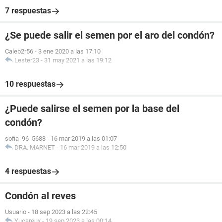
7 respuestas
¿Se puede salir el semen por el aro del condón?
Caleb2r56
-
3 ene 2020 a las 17:10
Lester23
-
31 may 2021 a las 19:12
10 respuestas
¿Puede salirse el semen por la base del
condón?
sofia_96_5688
-
16 mar 2019 a las 01:07
DRA. MARNET
-
16 mar 2019 a las 12:50
4 respuestas
Condón al reves
Usuario
-
18 sep 2023 a las 22:45
Yucareux
-
19 sep 2023 a las 00:14