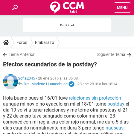
MENU
INICIO
FOROS
Foros
Embarazo
SALUD
Tema Anterior
Siguiente Tema
Efectos secundarios de la postday?
FAMILIA
Sofia2345
- 28 ene 2016 a las 06:08
NUTRICIÓN
Dra. Marlene Huancahuari
-
28 ene 2016 a las 16:14
Hola bueno pues el 16/01 tuve
relaciones sin protección
BIENESTAR
aunque mi novio no eyaculo en mi el 18/01 tome
postday
el
dia 19 volvi a tener relaciones y me tome otra postday el 21
SEXUALIDAD
y 22 de enero tuve sangrado como color marrón el 23
comencé con mi regla, era color rojo normal, me duro 5 dias
días cuando normalmente me dura 3 pero tengo
nauseas
,
GLOSARIO
siento dolor del lado izquiero del vientre como cólicos,me