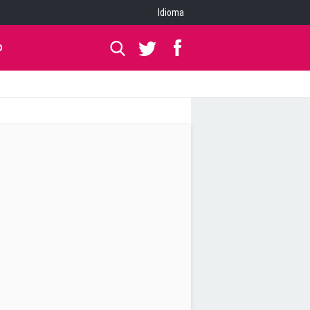
Idioma
O