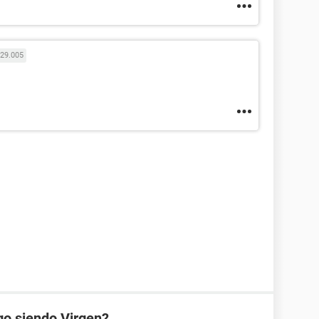
29.005
go siendo Virgen?