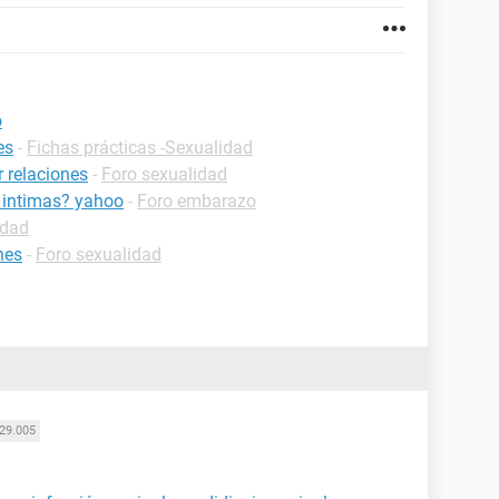
o
es
-
Fichas prácticas -Sexualidad
 relaciones
-
Foro sexualidad
 intimas? yahoo
-
Foro embarazo
idad
nes
-
Foro sexualidad
29.005