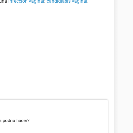
 una
infección vaginal
:
candidiasis vaginal
.
a podría hacer?