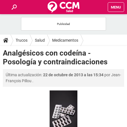
MENU
INICIO
FOROS
Trucos
Salud
Medicamentos
SALUD
Analgésicos con codeína -
Posología y contraindicaciones
FAMILIA
Última actualización:
22 de octubre de 2013 a las 15:34
por
Jean-
NUTRICIÓN
François Pillou
.
BIENESTAR
SEXUALIDAD
GLOSARIO