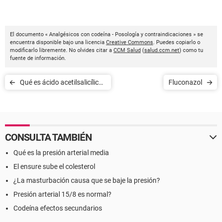
El documento « Analgésicos con codeína - Posología y contraindicaciones » se
encuentra disponible bajo una licencia
Creative Commons
. Puedes copiarlo o
modificarlo libremente. No olvides citar a
CCM Salud
(
salud.ccm.net
) como tu
fuente de información.
Qué es ácido acetilsalicílico
Fluconazol
o aspirina®
CONSULTA TAMBIÉN
Qué es la presión arterial media
El ensure sube el colesterol
¿La masturbación causa que se baje la presión?
Presión arterial 15/8 es normal?
Codeína efectos secundarios