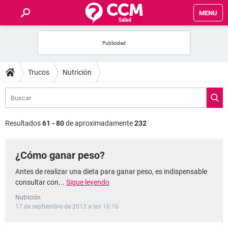
MENU
INICIO
FOROS
Trucos
Nutrición
SALUD
FAMILIA
Resultados
61 - 80
de aproximadamente
232
NUTRICIÓN
¿Cómo ganar peso?
BIENESTAR
Antes de realizar una dieta para ganar peso, es indispensable
consultar con...
Sigue leyendo
SEXUALIDAD
Nutrición
17 de septiembre de 2013 a las 16:16
GLOSARIO