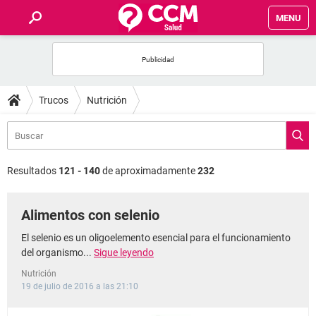
MENU
INICIO
FOROS
Trucos
Nutrición
SALUD
FAMILIA
Resultados
121 - 140
de aproximadamente
232
NUTRICIÓN
Alimentos con selenio
BIENESTAR
El selenio es un oligoelemento esencial para el funcionamiento
del organismo...
Sigue leyendo
SEXUALIDAD
Nutrición
19 de julio de 2016 a las 21:10
GLOSARIO