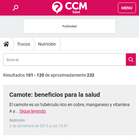
MENU
INICIO
FOROS
Trucos
Nutrición
SALUD
FAMILIA
Resultados
101 - 120
de aproximadamente
232
NUTRICIÓN
Camote: beneficios para la salud
BIENESTAR
El camote es un tubérculo rico en cobre, manganeso y vitamina
A y...
Sigue leyendo
SEXUALIDAD
Nutrición
2 de diciembre de 2013 a las 15:47
GLOSARIO