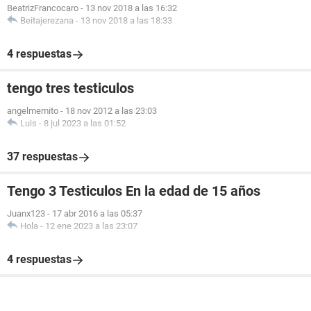
BeatrizFrancocaro
-
13 nov 2018 a las 16:32
Beitajerezana
-
13 nov 2018 a las 18:33
4 respuestas
tengo tres testiculos
angelmemito
-
18 nov 2012 a las 23:03
Luis
-
8 jul 2023 a las 01:52
37 respuestas
Tengo 3 Testiculos En la edad de 15 años
Juanx123
-
17 abr 2016 a las 05:37
Hola
-
12 ene 2023 a las 23:07
4 respuestas