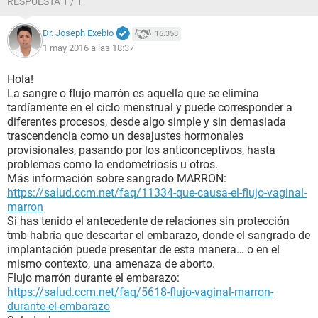
RESPUESTA 1 / 1
ascos casi no me dan también siento mi abdomen más
afuera y en las noches siento como retorcijones algo se
Dr. Joseph Exebio
16.358
mueve siempre del lado izquierdo.Que creen que pueda ser?
1 may 2016 a las 18:37
Tengo nervios de hacer otra prueba y que salga negativa me
pondría triste u.u el trabajo me a absorbido y no he tenido
tiempo de ir al ginecólogo. Alguien que haya pasado lo
Hola!
mismo podría ayudarme o decirme en qué terminó su caso.
La sangre o flujo marrón es aquella que se elimina
Gracias por la atención.
tardíamente en el ciclo menstrual y puede corresponder a
diferentes procesos, desde algo simple y sin demasiada
trascendencia como un desajustes hormonales
provisionales, pasando por los anticonceptivos, hasta
problemas como la endometriosis u otros.
Más información sobre sangrado MARRON:
https://salud.ccm.net/faq/11334-que-causa-el-flujo-vaginal-
marron
Si has tenido el antecedente de relaciones sin protección
tmb habría que descartar el embarazo, donde el sangrado de
implantación puede presentar de esta manera… o en el
mismo contexto, una amenaza de aborto.
Flujo marrón durante el embarazo:
https://salud.ccm.net/faq/5618-flujo-vaginal-marron-
durante-el-embarazo