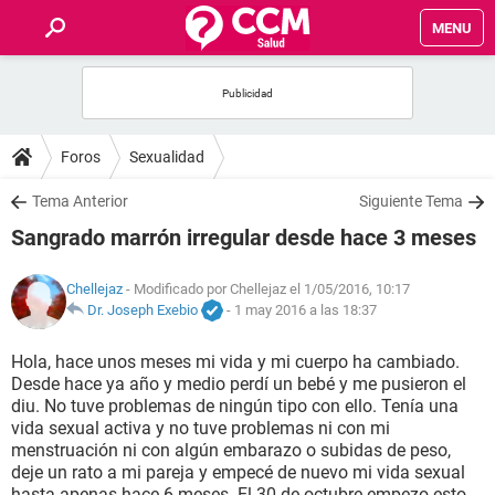
MENU
INICIO
FOROS
Foros
Sexualidad
SALUD
Tema Anterior
Siguiente Tema
Sangrado marrón irregular desde hace 3 meses
FAMILIA
Chellejaz
- Modificado por Chellejaz el 1/05/2016, 10:17
NUTRICIÓN
Dr. Joseph Exebio
-
1 may 2016 a las 18:37
Hola, hace unos meses mi vida y mi cuerpo ha cambiado.
BIENESTAR
Desde hace ya año y medio perdí un bebé y me pusieron el
diu. No tuve problemas de ningún tipo con ello. Tenía una
SEXUALIDAD
vida sexual activa y no tuve problemas ni con mi
menstruación ni con algún embarazo o subidas de peso,
deje un rato a mi pareja y empecé de nuevo mi vida sexual
GLOSARIO
hasta apenas hace 6 meses. El 30 de octubre empezo esto