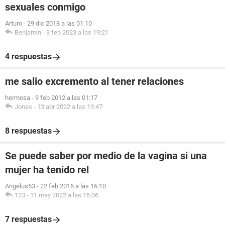
sexuales conmigo
Arturo
-
29 dic 2018 a las 01:10
Benjamin
-
3 feb 2023 a las 19:21
4 respuestas
me salio excremento al tener relaciones
hermosa
-
9 feb 2012 a las 01:17
Jonas
-
13 abr 2022 a las 19:47
8 respuestas
Se puede saber por medio de la vagina si una
mujer ha tenido rel
Angelus53
-
22 feb 2016 a las 16:10
123
-
11 may 2022 a las 16:06
7 respuestas