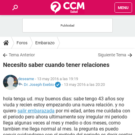
MENU
INICIO
FOROS
Foros
Embarazo
SALUD
Tema Anterior
Siguiente Tema
Necesito saber cuando tener relaciones
FAMILIA
deseame
- 13 may 2016 a las 19:19
NUTRICIÓN
Dr. Joseph Exebio
-
13 may 2016 a las 20:20
hola tenga ud. muy buenos dias: sabe tengo 43 años soy
BIENESTAR
viuda y recien estoy empezando una nueva relación. y no
quiero
salir embarazada
por mi edad, antes me cuidaba con
SEXUALIDAD
el periodo pero ahora ultimamente soy irregular mi periodo
llega algunas veces al mes y medio o dos meses, como
tambien me llega normal al mes. la pregunta es puedo
GLOSARIO
seguir cuidandome con el metodo del periodo es decir contar