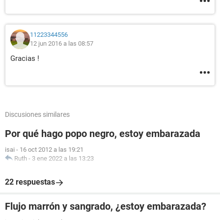
11223344556
12 jun 2016 a las 08:57
Gracias !
Discusiones similares
Por qué hago popo negro, estoy embarazada
isai
-
16 oct 2012 a las 19:21
Ruth
-
3 ene 2022 a las 13:23
22 respuestas
Flujo marrón y sangrado, ¿estoy embarazada?