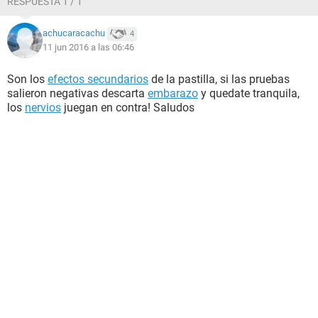
RESPUESTA 1 / 1
vista. Agradecería mucho la ayuda
achucaracachu
4
11 jun 2016 a las 06:46
Son los
efectos secundarios
de la pastilla, si las pruebas
salieron negativas descarta
embarazo
y quedate tranquila,
los
nervios
juegan en contra! Saludos