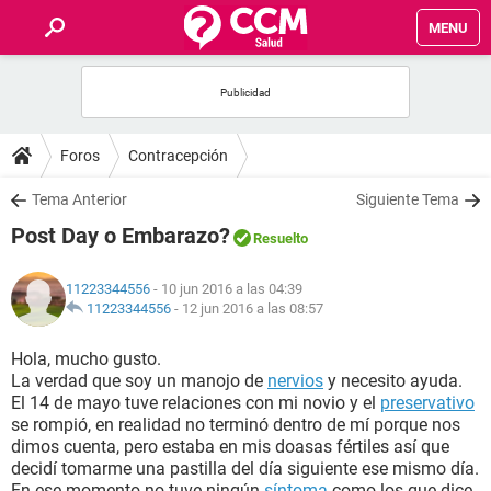
MENU
INICIO
FOROS
Foros
Contracepción
SALUD
Tema Anterior
Siguiente Tema
Post Day o Embarazo?
Resuelto
FAMILIA
11223344556
- 10 jun 2016 a las 04:39
NUTRICIÓN
11223344556
-
12 jun 2016 a las 08:57
Hola, mucho gusto.
BIENESTAR
La verdad que soy un manojo de
nervios
y necesito ayuda.
El 14 de mayo tuve relaciones con mi novio y el
preservativo
SEXUALIDAD
se rompió, en realidad no terminó dentro de mí porque nos
dimos cuenta, pero estaba en mis doasas fértiles así que
decidí tomarme una pastilla del día siguiente ese mismo día.
GLOSARIO
En ese momento no tuve ningún
síntoma
como los que dice