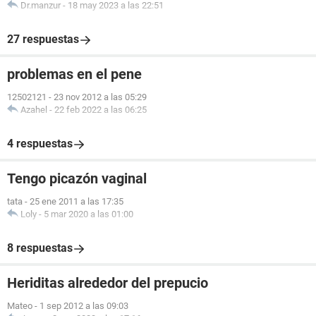
Dr.manzur
-
18 may 2023 a las 22:51
27 respuestas
problemas en el pene
12502121
-
23 nov 2012 a las 05:29
Azahel
-
22 feb 2022 a las 06:25
4 respuestas
Tengo picazón vaginal
tata
-
25 ene 2011 a las 17:35
Loly
-
5 mar 2020 a las 01:00
8 respuestas
Heriditas alrededor del prepucio
Mateo
-
1 sep 2012 a las 09:03