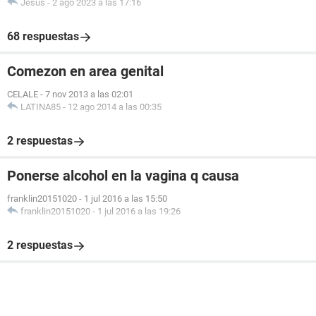
Jesus
-
2 ago 2023 a las 17:16
68 respuestas
Comezon en area genital
CELALE
-
7 nov 2013 a las 02:01
LATINA85
-
12 ago 2014 a las 00:35
2 respuestas
Ponerse alcohol en la vagina q causa
franklin20151020
-
1 jul 2016 a las 15:50
franklin20151020
-
1 jul 2016 a las 19:26
2 respuestas