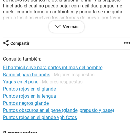
hinchado el cual no puedo bajar con facilidad porque me
duele. cuando tomo un antibiótico y pomada se me quita
pero a los días vuelven los síntomas de nuevo. por favor
diganme que es lo que tengo y que debo tomar o
Ver más
inyectarme. ya han pasado 8 meses y las molestias se
quitan pero vuelven aparecer.
Compartir
Consulta también:
El barmicil sirve para partes íntimas del hombre
Barmicil para balanitis
- Mejores respuestas
Yagas en el pene
- Mejores respuestas
Puntos rojos en el glande
Puntos rojos en la lengua
Puntos negros glande
Puntos obscuros en el pene (glande, prepusio y base)
Puntos rojos en el glande vph fotos