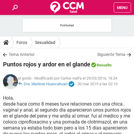
MENU
INICIO
FOROS
Foros
Sexualidad
SALUD
Tema Anterior
Siguiente Tema
Puntos rojos y ardor en el glande
Resuelto
FAMILIA
el gordo
- Modificado por Carlos-vialfa el 29/03/2016, 18:24
NUTRICIÓN
Dra. Marlene Huancahuari
-
30 mar 2019 a las 02:10
Hola,
BIENESTAR
desde hace como 8 meses tuve relaciones con una chica..
vaginal y anal, al segundo día aparecieron unos puntos rojos
SEXUALIDAD
en el glande del pene y me ardía al orinar. fui al medico y me
coloco ciprofloxacino y una pomada de clotrimazol, en una
semana ya estaba todo bien pero a los 15 días aparecieron
GLOSARIO
de nuevo los puntos rojos, el ardor al orinar y el prepucio