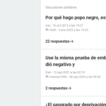
Discusiones similares
Por qué hago popo negro, e
isai
-
16 oct 2012 a las 19:21
Ruth
-
3 ene 2022 a las 13:23
22 respuestas
Use la misma prueba de emba
dió negativo y
Dan
-
13 sep 2021 a las 02:19
marsan1990
-
28 sep 2023 a las 09:26
2 respuestas
¿El sangrado por deprivació