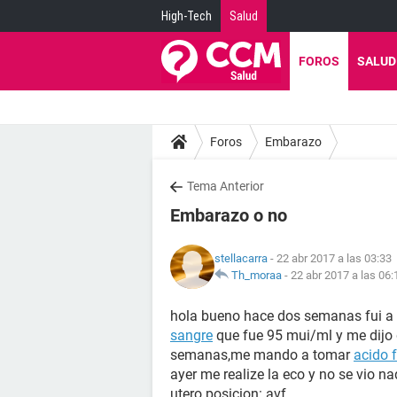
High-Tech
Salud
FOROS
SALUD
Foros
Embarazo
Tema Anterior
Embarazo o no
stellacarra
- 22 abr 2017 a las 03:33
Th_moraa
-
22 abr 2017 a las 06:
hola bueno hace dos semanas fui a 
sangre
que fue 95 mui/ml y me dij
semanas,me mando a tomar
acido f
ayer me realize la eco y no se vio na
utero posicion: avf