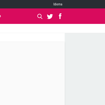
Idioma
O