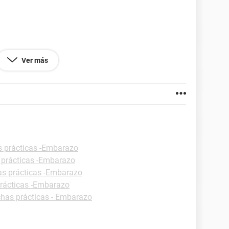
Ver más
ea
o de 46 x 45 mm
s prácticas -Embarazo
e si es un
embarazo
normal o extrauterino pero no
 prácticas -Embarazo
avor gracias
as prácticas -Embarazo
prácticas -Embarazo
chas prácticas - Embarazo