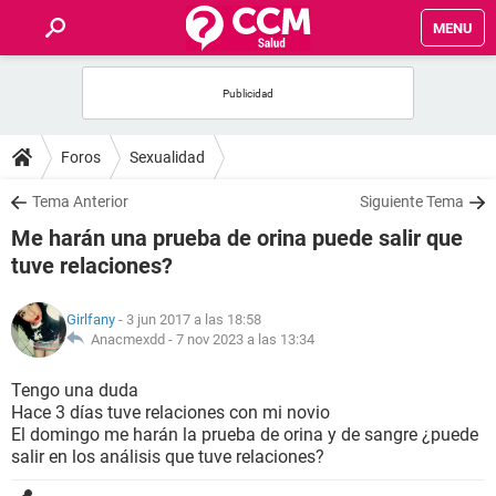
MENU
INICIO
FOROS
Foros
Sexualidad
SALUD
Tema Anterior
Siguiente Tema
Me harán una prueba de orina puede salir que
FAMILIA
tuve relaciones?
NUTRICIÓN
Girlfany
- 3 jun 2017 a las 18:58
Anacmexdd -
7 nov 2023 a las 13:34
BIENESTAR
Tengo una duda
Hace 3 días tuve relaciones con mi novio
SEXUALIDAD
El domingo me harán la prueba de orina y de sangre ¿puede
salir en los análisis que tuve relaciones?
GLOSARIO