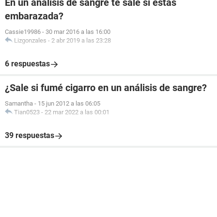
En un analisis de sangre te sale si estas
embarazada?
Cassie19986
-
30 mar 2016 a las 16:00
Lizgonzales
-
2 abr 2019 a las 23:28
6 respuestas
¿Sale si fumé cigarro en un análisis de sangre?
Samantha
-
15 jun 2012 a las 06:05
Tian0523
-
22 mar 2022 a las 00:01
39 respuestas