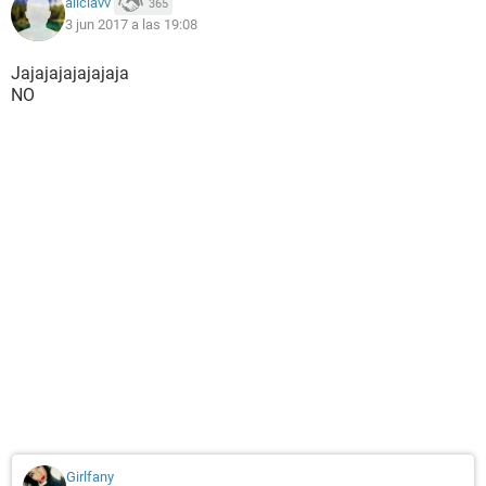
aliciavv
365
3 jun 2017 a las 19:08
Jajajajajajajaja
NO
Girlfany