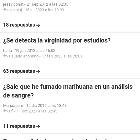
jessy const
-
21 sep 2012 a las 02:05
Jdkajsj
-
16 jul 2023 a las 19:09
18 respuestas
¿Se detecta la virginidad por estudios?
Luna
-
19 jun 2012 a las 16:02
usuario anónimo
-
17 feb 2023 a las 20:09
63 respuestas
¿Sale que he fumado marihuana en un análisis
de sangre?
Mariaapere
-
12 dic 2016 a las 18:48
Ffl
-
11 oct 2021 a las 02:45
11 respuestas