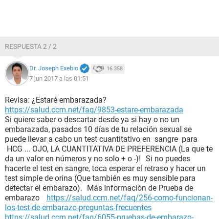
RESPUESTA 2 / 2
Dr. Joseph Exebio
16.358
7 jun 2017 a las 01:51
Revisa: ¿Estaré embarazada?
https://salud.ccm.net/faq/9853-estare-embarazada
Si quiere saber o descartar desde ya si hay o no un
embarazada, pasados 10 días de tu relación sexual se
puede llevar a cabo un test cuantitativo en sangre para
HCG ... OJO, LA CUANTITATIVA DE PREFERENCIA (La que te
da un valor en números y no solo + o -)! Si no puedes
hacerte el test en sangre, toca esperar el retraso y hacer un
test simple de orina (Que también es muy sensible para
detectar el embarazo). Más información de Prueba de
embarazo
https://salud.ccm.net/faq/256-como-funcionan-
los-test-de-embarazo-preguntas-frecuentes
https://salud.ccm.net/faq/6055-pruebas-de-embarazo-