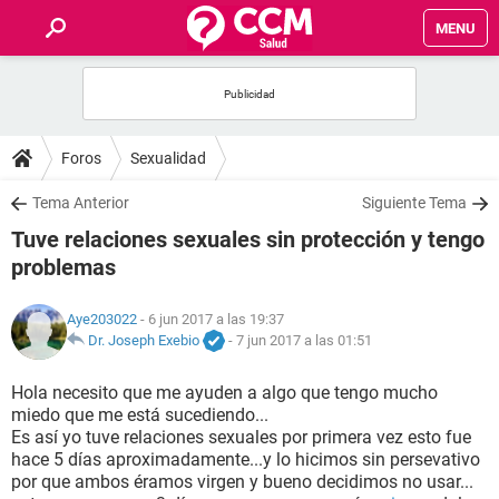
MENU
INICIO
FOROS
Foros
Sexualidad
SALUD
Tema Anterior
Siguiente Tema
Tuve relaciones sexuales sin protección y tengo
FAMILIA
problemas
NUTRICIÓN
Aye203022
- 6 jun 2017 a las 19:37
Dr. Joseph Exebio
-
7 jun 2017 a las 01:51
BIENESTAR
Hola necesito que me ayuden a algo que tengo mucho
miedo que me está sucediendo...
SEXUALIDAD
Es así yo tuve relaciones sexuales por primera vez esto fue
hace 5 días aproximadamente...y lo hicimos sin persevativo
por que ambos éramos virgen y bueno decidimos no usar...
GLOSARIO