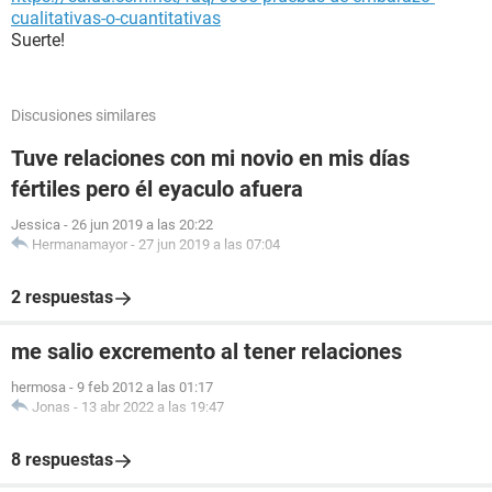
cualitativas-o-cuantitativas
Suerte!
Discusiones similares
Tuve relaciones con mi novio en mis días
fértiles pero él eyaculo afuera
Jessica
-
26 jun 2019 a las 20:22
Hermanamayor
-
27 jun 2019 a las 07:04
2 respuestas
me salio excremento al tener relaciones
hermosa
-
9 feb 2012 a las 01:17
Jonas
-
13 abr 2022 a las 19:47
8 respuestas