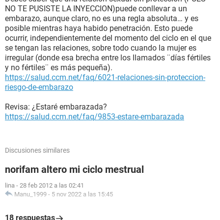
NO TE PUSISTE LA INYECCION)puede conllevar a un
embarazo, aunque claro, no es una regla absoluta… y es
posible mientras haya habido penetración. Esto puede
ocurrir, independientemente del momento del ciclo en el que
se tengan las relaciones, sobre todo cuando la mujer es
irregular (donde esa brecha entre los llamados ¨días fértiles
y no fértiles¨ es más pequeña).
https://salud.ccm.net/faq/6021-relaciones-sin-proteccion-
riesgo-de-embarazo
Revisa: ¿Estaré embarazada?
https://salud.ccm.net/faq/9853-estare-embarazada
Discusiones similares
norifam altero mi ciclo mestrual
lina
-
28 feb 2012 a las 02:41
Manu_1999
-
5 nov 2022 a las 15:45
18 respuestas