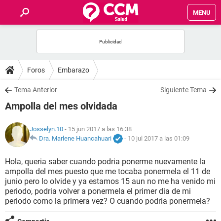
MENU
INICIO
FOROS
Foros
Embarazo
SALUD
Tema Anterior
Siguiente Tema
Ampolla del mes olvidada
FAMILIA
Josselyn.10
- 15 jun 2017 a las 16:38
NUTRICIÓN
Dra. Marlene Huancahuari
-
10 jul 2017 a las 01:09
Hola, queria saber cuando podria ponerme nuevamente la
BIENESTAR
ampolla del mes puesto que me tocaba ponermela el 11 de
junio pero lo olvide y ya estamos 15 aun no me ha venido mi
SEXUALIDAD
periodo, podria volver a ponermela el primer dia de mi
periodo como la primera vez? O cuando podria ponermela?
GLOSARIO