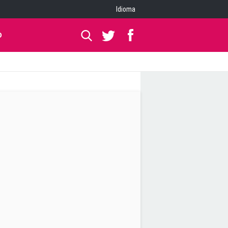
Idioma
O