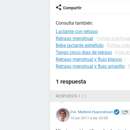
Compartir
Consulta también:
Lactante con retraso
Retraso menstrual
-
Fichas prácticas
Bebe lactante estreñido
-
Fichas prác
Tengo cinco dias de retraso
-
Foro e
Retraso menstrual y flujo blanco
✓
Retraso menstrual y flujo amarillo
-
1 respuesta
RESPUESTA 1 / 1
Dra. Marlene Huancahuari
16 jun 2017 a las 23:08