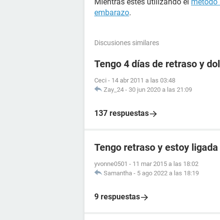
Mientras estés utilizando el
método 
embarazo
.
Discusiones similares
Tengo 4 días de retraso y d
Ceci
-
14 abr 2011 a las 03:48
Zay_24
-
30 jun 2020 a las 21:09
137 respuestas
Tengo retraso y estoy ligada
yvonne0501
-
11 mar 2015 a las 18:02
Samantha
-
5 ago 2022 a las 18:19
9 respuestas