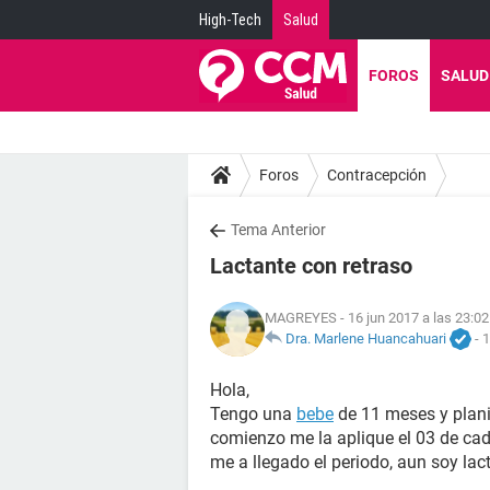
High-Tech
Salud
FOROS
SALUD
Foros
Contracepción
Tema Anterior
Lactante con retraso
MAGREYES
- 16 jun 2017 a las 23:02
Dra. Marlene Huancahuari
-
1
Hola,
Tengo una
bebe
de 11 meses y plani
comienzo me la aplique el 03 de cada
me a llegado el periodo, aun soy la