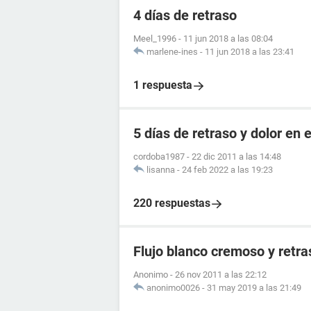
4 días de retraso
Meel_1996
-
11 jun 2018 a las 08:04
marlene-ines
-
11 jun 2018 a las 23:41
1 respuesta
5 días de retraso y dolor en e
cordoba1987
-
22 dic 2011 a las 14:48
lisanna
-
24 feb 2022 a las 19:23
220 respuestas
Flujo blanco cremoso y retr
Anonimo
-
26 nov 2011 a las 22:12
anonimo0026
-
31 may 2019 a las 21:49