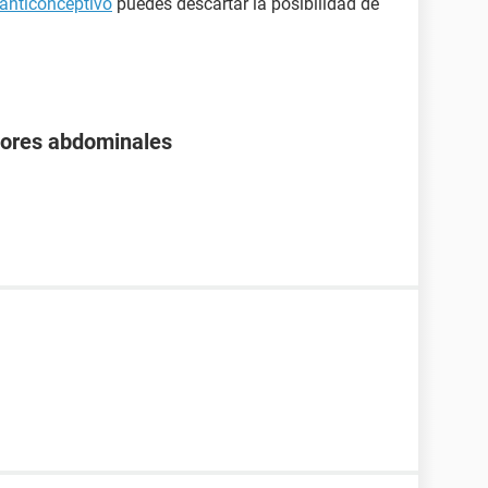
anticonceptivo
puedes descartar la posibilidad de
olores abdominales