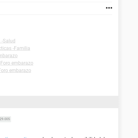
 -Salud
ticas -Familia
mbarazo
-
Foro embarazo
Foro embarazo
29.005