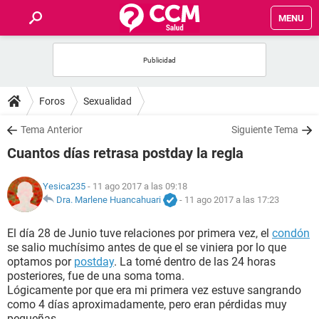
MENU
INICIO
FOROS
Foros
Sexualidad
SALUD
Tema Anterior
Siguiente Tema
Cuantos días retrasa postday la regla
FAMILIA
Yesica235
- 11 ago 2017 a las 09:18
NUTRICIÓN
Dra. Marlene Huancahuari
-
11 ago 2017 a las 17:23
El día 28 de Junio tuve relaciones por primera vez, el
condón
BIENESTAR
se salio muchísimo antes de que el se viniera por lo que
optamos por
postday
. La tomé dentro de las 24 horas
SEXUALIDAD
posteriores, fue de una soma toma.
Lógicamente por que era mi primera vez estuve sangrando
como 4 días aproximadamente, pero eran pérdidas muy
GLOSARIO
pequeñas.