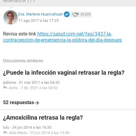
RESPUESTA 1 / 1
Dra. Marlene Huancahuari
29.005
11 ago 2017 a las 17:23
Revisa este link
https://salud.ccm.net/faq/3437-la-
contracepcion-de-emergencia-la-pildora-del-dia-despues
Discusiones similares
¿Puede la infección vaginal retrasar la regla?
paloma
-
31 mar 2011 a las 04:35
Anita
-
7 dic 2021 a las 04:52
52 respuestas
¿Amoxicilina retrasa la regla?
lulu
-
24 jun 2014 a las 16:30
Aída María
-
25 jun 2014 a las 13:40