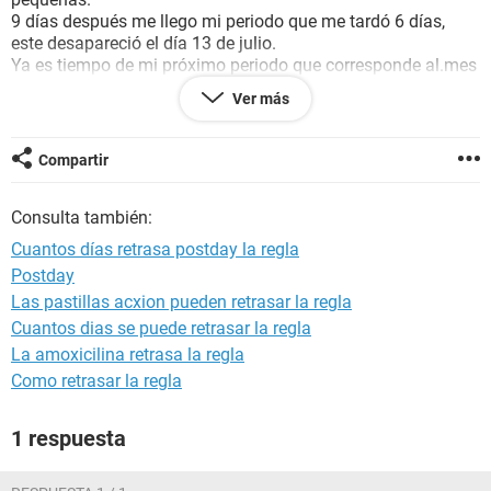
9 días después me llego mi periodo que me tardó 6 días,
este desapareció el día 13 de julio.
Ya es tiempo de mi próximo periodo que corresponde al.mes
de agosto y aún no llega, me duelen muchísimo las mamas,
Ver más
siento cólicos pero no se si sea por que ya casi me baja o no
sé, estos aparecen y desaparecen, también
me duele la
espalda
baja y siendo un dolor en el
abdomen
y
dolor de
Compartir
cabeza
.
Tengo miedo y sea un embarazo, ayuda.
Consulta también:
Cuantos días retrasa postday la regla
Postday
Las pastillas acxion pueden retrasar la regla
Cuantos dias se puede retrasar la regla
La amoxicilina retrasa la regla
Como retrasar la regla
1 respuesta