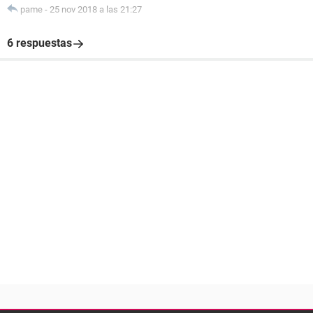
pame
-
25 nov 2018 a las 21:27
6 respuestas