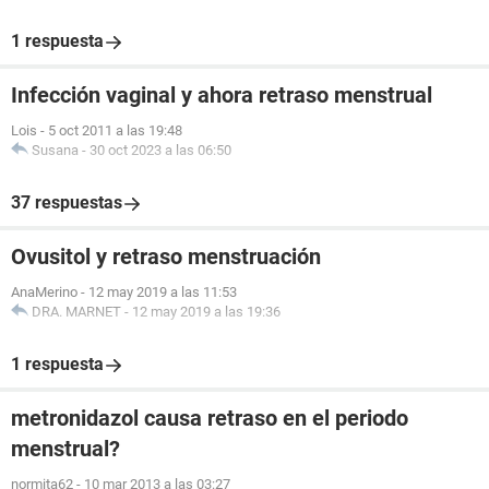
1 respuesta
Infección vaginal y ahora retraso menstrual
Lois
-
5 oct 2011 a las 19:48
Susana
-
30 oct 2023 a las 06:50
37 respuestas
Ovusitol y retraso menstruación
AnaMerino
-
12 may 2019 a las 11:53
DRA. MARNET
-
12 may 2019 a las 19:36
1 respuesta
metronidazol causa retraso en el periodo
menstrual?
normita62
-
10 mar 2013 a las 03:27