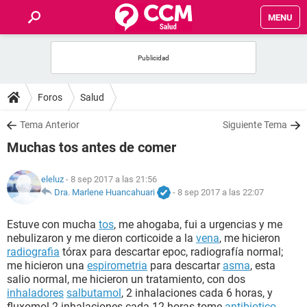
MENU
INICIO
FOROS
Foros
Salud
SALUD
Tema Anterior
Siguiente Tema
Muchas tos antes de comer
FAMILIA
eleluz
- 8 sep 2017 a las 21:56
NUTRICIÓN
Dra. Marlene Huancahuari
-
8 sep 2017 a las 22:07
Estuve con mucha
tos
, me ahogaba, fui a urgencias y me
BIENESTAR
nebulizaron y me dieron corticoide a la
vena
, me hicieron
radiografia
tórax para descartar epoc, radiografía normal;
SEXUALIDAD
me hicieron una
espirometria
para descartar
asma
, esta
salio normal, me hicieron un tratamiento, con dos
inhaladores
salbutamol
, 2 inhalaciones cada 6 horas, y
GLOSARIO
fluxomol 2 inhalaciones cada 12 horas tome
antibiotico