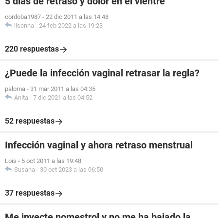
5 días de retraso y dolor en el vientre
cordoba1987
-
22 dic 2011 a las 14:48
lisanna
-
24 feb 2022 a las 19:23
220 respuestas
¿Puede la infección vaginal retrasar la regla?
paloma
-
31 mar 2011 a las 04:35
Anita
-
7 dic 2021 a las 04:52
52 respuestas
Infección vaginal y ahora retraso menstrual
Lois
-
5 oct 2011 a las 19:48
Susana
-
30 oct 2023 a las 06:50
37 respuestas
Me inyecte nomestrol y no me ha bajado la