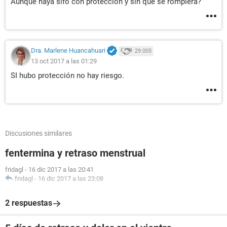
Aunque haya sifo con proteccion y sin que se rompiera?
Dra. Marlene Huancahuari
29.005
13 oct 2017 a las 01:29
SI hubo protección no hay riesgo.
Discusiones similares
fentermina y retraso menstrual
fridagl
-
16 dic 2017 a las 20:41
fridagl
-
16 dic 2017 a las 23:08
2 respuestas