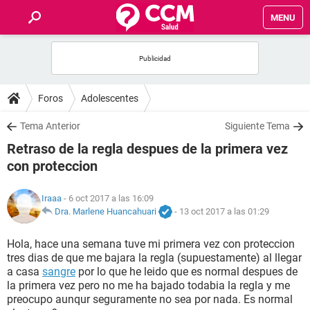
MENU
INICIO
FOROS
Foros
Adolescentes
SALUD
Tema Anterior
Siguiente Tema
Retraso de la regla despues de la primera vez
FAMILIA
con proteccion
NUTRICIÓN
Iraaa
- 6 oct 2017 a las 16:09
Dra. Marlene Huancahuari
-
13 oct 2017 a las 01:29
BIENESTAR
Hola, hace una semana tuve mi primera vez con proteccion
tres dias de que me bajara la regla (supuestamente) al llegar
SEXUALIDAD
a casa
sangre
por lo que he leido que es normal despues de
la primera vez pero no me ha bajado todabia la regla y me
preocupo aunqur seguramente no sea por nada. Es normal
GLOSARIO